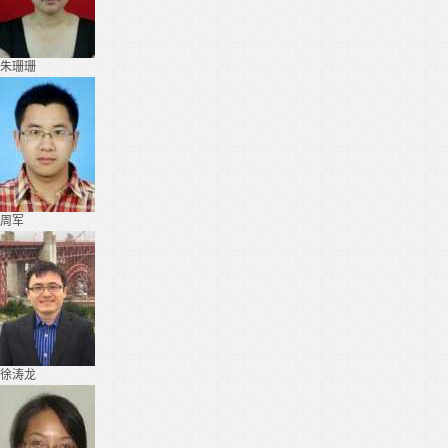
朱珊珊
周军
徐涛龙