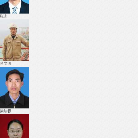
张杰
蒋文明
梁法春