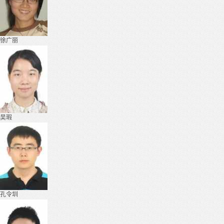
徐广丽
吴瑕
孔令圳