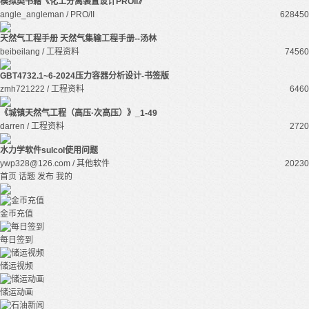
模拟类书籍《化工分离装置设计PROII》
angle_angleman / PRO/II
62845
0
天然气工程手册 天然气集输工程手册--汤林
beibeilang / 工程资料
7456
0
GBT4732.1~6-2024压力容器分析设计-书签版
zmh721222 / 工程资料
646
0
《城镇天然气工程（高压·次高压）》_1-49
darren / 工程资料
272
0
水力学软件sulcol使用问题
ywp328@126.com / 其他软件
2023
0
首页
话题
发布
我的
金币充值
每日签到
储运视频
储运动画