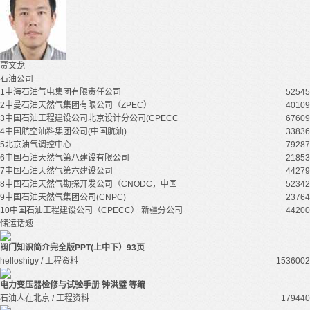
贾文龙
石油公司
1
中海石油气电集团有限责任公司
52545
2
中曼石油天然气集团有限公司（ZPEC）
40109
3
中国石油工程建设公司北京设计分公司(CPECC
67609
4
中国航空油料集团公司(中国航油)
33836
5
北京油气调控中心
79287
6
中国石油天然气第八建设有限公司
21853
7
中国石油天然气第六建设公司
44279
8
中国石油天然气勘探开发公司（CNODC，中国
52342
9
中国石油天然气集团公司(CNPC)
23764
10
中国石油工程建设公司（CPECC） 新疆分公司
44200
储运话题
阀门知识简介完全版PPT(上中下）93页
helloshigy / 工程资料
153600
2
电力变压器检修与试验手册 钟洪璧 等编
石油人在北京 / 工程资料
17944
0