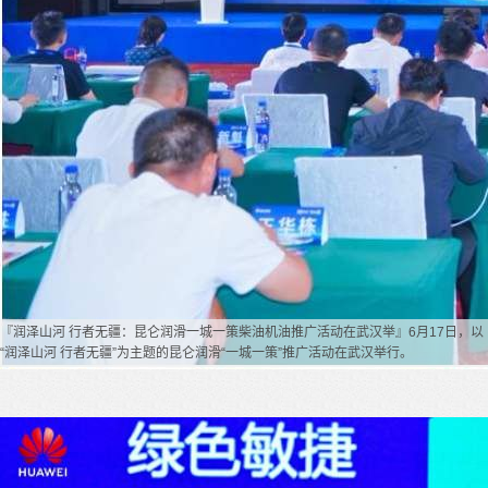
『润泽山河 行者无疆：昆仑润滑一城一策柴油机油推广活动在武汉举』6月17日，以
“润泽山河 行者无疆”为主题的昆仑润滑“一城一策”推广活动在武汉举行。