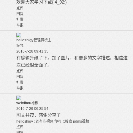
欢迎大家学习下载{:4_92:}
点评
回复
打赏
举报
helloshigy
管理员
楼主
板凳
2016-7-28 09:41:35
有编辑升级了下。加了图片，和更多的文字描述。相信这
次已经很全面了。
点评
回复
打赏
举报
wzfxihou
地板
2016-7-29 06:25:54
图文并茂，感谢分享了
还有些视频 你可以搜索 pdms视频
helloshigy :
点评
回复