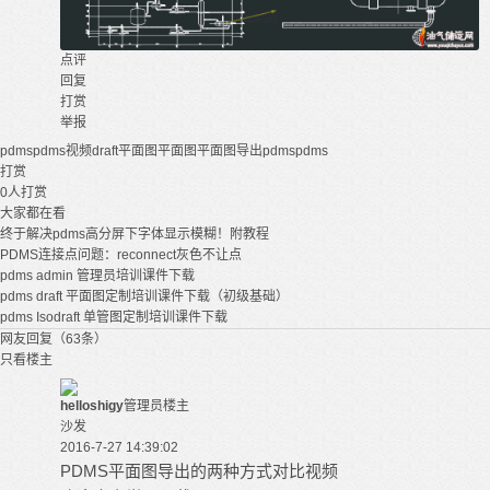
点评
回复
打赏
举报
pdms
pdms视频
draft平面图
平面图
平面图导出
pdms
pdms
打赏
0
人打赏
大家都在看
终于解决pdms高分屏下字体显示模糊！附教程
PDMS连接点问题：reconnect灰色不让点
pdms admin 管理员培训课件下载
pdms draft 平面图定制培训课件下载（初级基础）
pdms Isodraft 单管图定制培训课件下载
网友回复（63条）
只看楼主
helloshigy
管理员
楼主
沙发
2016-7-27 14:39:02
PDMS平面图导出的两种方式对比视频