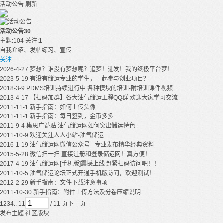
活动公告
刷新
活动公告
30
主题:104 关注:1
自我介绍、发帖练习、宣传 ...
关注
2026-4-27
梦想？谁没有梦想呢？追梦！进发！我的终极平台梦！
2023-5-19
有没有储运专业的学生，一起参与创业项目？
2018-3-9
PDMS培训持续进行中 各种模块的培训-附培训课件视频
2013-4-17
【扫码加群】各大油气储运工程QQ群 欢迎大家学习交流
2011-11-1
新手指南：如何上传头像
2011-11-1
新手指南：每日签到，金币多多
2011-9-4
集思广益贴 油气储运网如何突出储运特色
2011-10-9
欢迎关注人人小站-油气储运
2016-1-19
油气储运网微信公众号 - 专业发布精华经典资料
2015-5-28
微信扫一扫 直接注册和登录储运网！真方便！
2017-4-19
油气储运网[手机版]震撼上线 赶紧扫码访问吧！！
2011-10-5
油气储运论坛正式开通手机版访问，欢迎测试！
2012-2-29
新手指南：文件下载注意事项
2011-10-30
新手指南：附件上传方法及分卷压缩说明
1
2
3
4
.. 11
/ 11 页
下一页
发布主题
社区版块