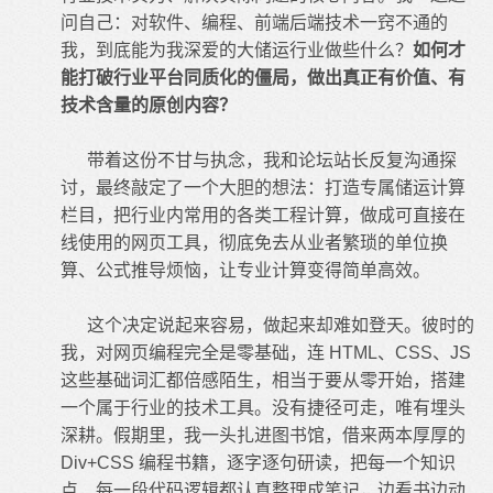
问自己：对软件、编程、前端后端技术一窍不通的
我，到底能为我深爱的大储运行业做些什么？
如何才
能打破行业平台同质化的僵局，做出真正有价值、有
技术含量的原创内容？
带着这份不甘与执念，我和论坛站长反复沟通探
讨，最终敲定了一个大胆的想法：打造专属储运计算
栏目，把行业内常用的各类工程计算，做成可直接在
线使用的网页工具，彻底免去从业者繁琐的单位换
算、公式推导烦恼，让专业计算变得简单高效。
这个决定说起来容易，做起来却难如登天。彼时的
我，对网页编程完全是零基础，连 HTML、CSS、JS
这些基础词汇都倍感陌生，相当于要从零开始，搭建
一个属于行业的技术工具。没有捷径可走，唯有埋头
深耕。假期里，我一头扎进图书馆，借来两本厚厚的
Div+CSS 编程书籍，逐字逐句研读，把每一个知识
点、每一段代码逻辑都认真整理成笔记，边看书边动