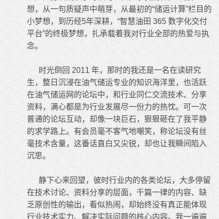
想，从一句质疑声中萌芽，从最初的“储运计算”栏目的
小梦想，到历经5年深耕，“智慧油田 365
数字化交付
平台
”的终极梦想，扎承载着我对行业全部的热爱与执
念。
时光倒回 2011 年，那时的我还是一名在读研究
生，整日沉浸在油气储运专业的知识海洋里，也活跃
在油气储运网的论坛中，和行业同仁交流技术、分享
资料，满心都是为行业发展尽一份力的热忱。可一次
普通的论坛互动，却像一块巨石，狠狠砸在了我平静
的求学路上。有会员毫不客气地嘲笑，称论坛没有丝
毫技术含量，这番话直白又尖锐，却也让我瞬间陷入
沉思。
静下心来回望，彼时行业内的各类论坛，大多停留
在技术讨论、资料分享的层面，千篇一律的内容、缺
乏原创性的输出，看似热闹，却始终没有真正能体现
行业技术实力、解决实际问题的核心内容。我一遍遍