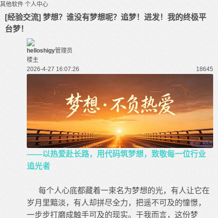
其他软件
个人中心
[经验交流] 梦想？谁没有梦想呢？追梦！进发！我的终极平
台梦！
helloshigy
管理员
楼主
2026-4-27 16:07:26
1864
5
——以热爱赴长路，用代码筑梦想，致敬每一位行业
追光者
每个人心底都藏着一束名为梦想的光，有人让它在
岁月里黯淡，有人却拼尽全力，把遥不可及的憧憬，
一步步打磨成触手可及的现实。于我而言，这份梦