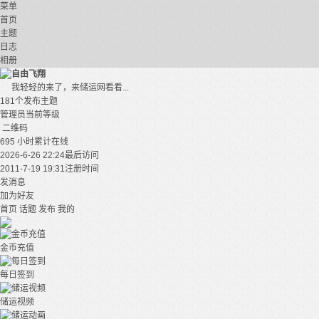
菜单
首页
主题
日志
相册
自由飞翔
我轻轻的来了，来储运网看看...
181个
发布主题
管理员
当前等级
二维码
695 小时
累计在线
2026-6-26 22:24
最后访问
2011-7-19 19:31
注册时间
发消息
加为好友
首页
话题
发布
我的
金币充值
每日签到
储运视频