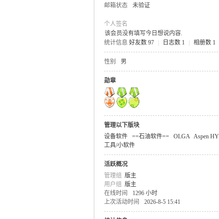
邮箱状态
未验证
个人签名
该会员没有填写今日想说内容.
统计信息
好友数 97
|
日志数 1
|
相册数 1
气
性别
男
勋章
管理以下版块
设备软件
==石油软件==
OLGA
Aspen H
工具/小软件
储
活跃概况
管理组
版主
用户组
版主
在线时间
1296 小时
上次活动时间
2026-8-5 15:41