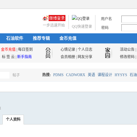
用户名
一步迅速开始
QQ快速登录
密码
石油软件
推荐专辑
金币充值
金币充值
|
每日签到
心情记录
|
个人日志
活动公告
|
标 签 云
|
新手指南
会员相册
|
网友分享
修改密码
|
热搜:
PDMS
CADWORX
英语
课程设计
HYSYS
石油
帖子
搜
油气储运
1
索
个人资料