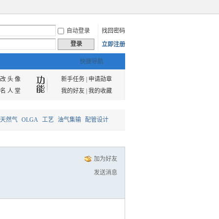
自动登录
找回密码
登录
立即注册
快捷导航
改 头 像
新手任务
|
申请勋章
名 人 堂
我的好友
|
我的收藏
天然气
OLGA
工艺
油气集输
配管设计
加为好友
发送消息