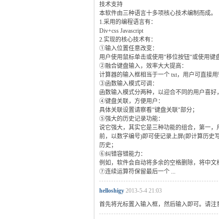
技术支持
本软件由三种语言十多项核心技术编制而成。
1.采用的编程语言有：
Div+css Javascript
2.实现的核心技术有：
①输入位置任意改变：
用户使用鼠标单击或使用"移位按钮"或使用键
②融合键盘输入，效率大大提高：
计算器的输入框相当于一个 txt，用户可直
③函数输入模式可调：
函数输入模式分两种，以迎合不同的用户喜好
④键盘关联，方便用户：
具体关联设置请察看"键盘关联"部分；
⑤强大的历史记录功能：
说它强大，其实它是三种功能的组合，第一，用
前，以数字编号)即可使记录上屏(即计算历史
历史；
⑥纠错容错能力：
例如，软件会自动将多余的空格删除，将中文标点更
⑦连续运算符保留最后一个 ...
helloshigy
2013-5-4 21:03
首先将光标置入输入框，然后输入即可。请注