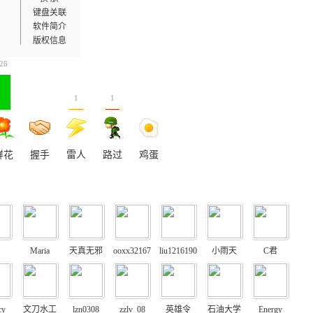
键盘关联
软件简介
版权信息
26
1
1
鲜花
握手
雷人
路过
鸡蛋
Maria
天真无邪
ooxx32167
liu1216190
小雨天
C君
cy
文刀水工
lzn0308
zzlv_08
英雄令
石油大学
Energy