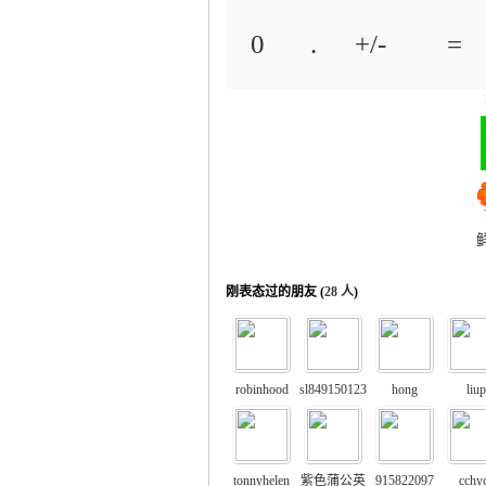
0
.
+/-
=
运
刚表态过的朋友 (
28 人
)
网
robinhood
sl849150123
hong
liup
tonnyhelen
紫色蒲公英
915822097
cchy