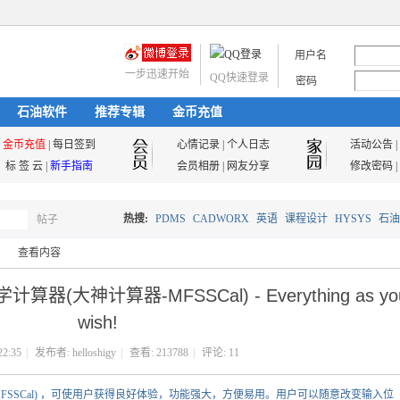
用户名
一步迅速开始
QQ快速登录
密码
石油软件
推荐专辑
金币充值
金币充值
|
每日签到
心情记录
|
个人日志
活动公告
|
标 签 云
|
新手指南
会员相册
|
网友分享
修改密码
|
热搜:
PDMS
CADWORX
英语
课程设计
HYSYS
石油
帖子
搜
查看内容
油气储运
(大神计算器-MFSSCal) - Everything as yo
wish!
索
›
22:35
|
发布者:
helloshigy
|
查看:
213788
|
评论:
11
MFSSCal) ，可使用户获得良好体验，功能强大，方便易用。用户可以随意改变输入位