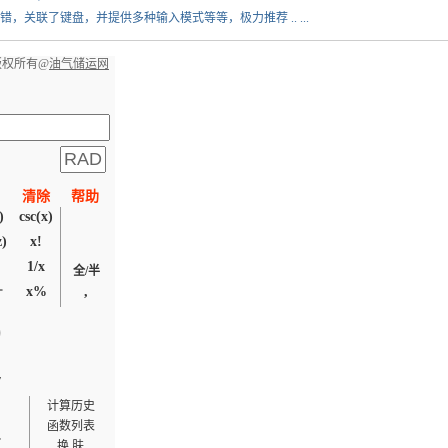
关联了键盘，并提供多种输入模式等等，极力推荐 .. ...
版权所有@
油气储运网
清除
帮助
)
csc(x)
z)
x!
1/x
全/半
x%
,
￣
)
/
计算历史
函数列表
-
换 肤