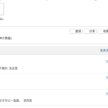
ibo
邀请
分享
收
神计算器)
发表
.html要下载的 去这里
戏怎么买才可以一直赢、 求回答