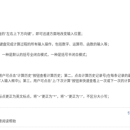
盘的"左右上下方向键"，即可迅速方面地改变输入位置；
接用键盘完成计算过程的所有输入操作，包括数字、运算符、函数的输入等；
，一种是默认的括号全闭合模式，一种是括号半闭合模式；
户可点击"计算历史"按钮查看计算历史；第二，点击计算历史记录号(在每条记录的
写入输入框中)；第三，用户可点击"上/下次计算"按钮来快速查看上一次或下一次的计
正为英文标点，将"×"更正为"*"，将"÷"更正为"/"，不区分大小写；
意阅读帮助