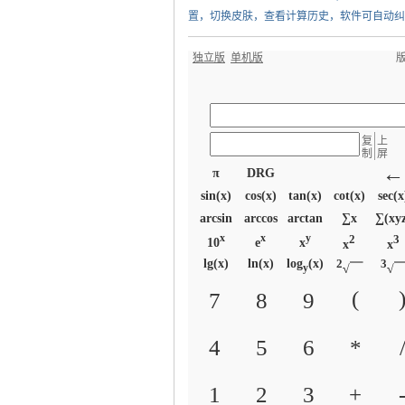
置，切换皮肤，查看计算历史，软件可自动纠错，
独立版
单机版
气
复
上
制
屏
←
π
DRG
sin(x)
cos(x)
tan(x)
cot(x)
sec(x
arcsin
arccos
arctan
∑x
∑(xy
x
x
y
2
3
10
e
x
x
x
lg(x)
ln(x)
log
(x)
2
3
√￣
√
y
储
(
7
8
9
4
5
6
*
1
2
3
+