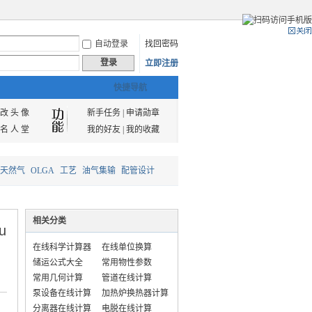
自动登录
找回密码
登录
立即注册
快捷导航
改 头 像
新手任务
|
申请勋章
名 人 堂
我的好友
|
我的收藏
天然气
OLGA
工艺
油气集输
配管设计
相关分类
u
在线科学计算器
在线单位换算
储运公式大全
常用物性参数
常用几何计算
管道在线计算
泵设备在线计算
加热炉换热器计算
分离器在线计算
电脱在线计算