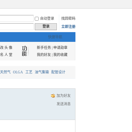
自动登录
找回密码
登录
立即注册
快捷导航
改 头 像
新手任务
|
申请勋章
名 人 堂
我的好友
|
我的收藏
天然气
OLGA
工艺
油气集输
配管设计
加为好友
发送消息