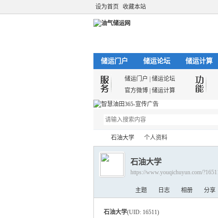
设为首页
收藏本站
储运门户
储运论坛
储运计算
储运门户
|
储运论坛
官方微博
|
储运计算
石油大学
个人资料
石油大学
https://www.youqichuyun.com/?1651
油
›
›
主题
日志
相册
分享
石油大学
(UID: 16511)