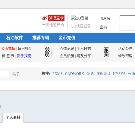
用户名
一步迅速开始
QQ快速登录
密码
石油软件
推荐专辑
金币充值
金币充值
|
每日签到
心情记录
|
个人日志
活动公告
|
标 签 云
|
新手指南
会员相册
|
网友分享
修改密码
|
热搜:
PDMS
CADWORX
英语
课程设计
HYSYS
石油
帖子
搜
油气储运
1
索
个人资料