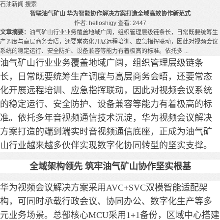
石油新闻
搜索
智联油气矿山 华为智能协作解决方案打造全域高效协作新范式
作者: helloshigy
查看: 2447
文章摘要：
油气矿山行业业务覆盖地域广阔，组织管理层级链条长，日常既要统筹生
产调度与高层商务会晤，还要常态化开展远程培训、应急指挥联动，因此对视频会议
系统的稳定运行、安全防护、设备兼容等能力有着极高的标准。依托多 ...
油气矿山行业业务覆盖地域广阔，组织管理层级链条
长，日常既要统筹生产调度与高层商务会晤，还要常态
化开展远程培训、应急指挥联动，因此对视频会议系统
的稳定运行、安全防护、设备兼容等能力有着极高的标
准。依托多年音视频通信技术沉淀，华为视频会议解决
方案打造的端到端实时音视频通信底座，正成为油气矿
山行业越来越多伙伴实现数字化协同转型的坚实支撑。
全域架构领先 筑牢油气矿山协作坚实根基
华为视频会议解决方案采用AVC+SVC双模智能适配架
构，可同时承载行政会议、协同办公、数字化生产等多
元业务场景。总部核心MCU采用1+1备份，区域中心搭建