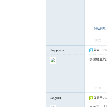
运
储运视频
回复
bkqcycyqm
发表于 2021-
多谢楼主的
网
回复
kongl008
发表于 2021-