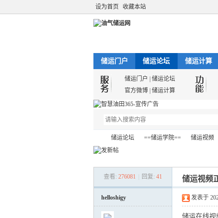
设为首页
收藏本站
储运门户
储运论坛
储运计算
储运门户
|
储运论坛
官方微博
|
储运计算
储运论坛
==储运学院==
储运视频
查看:
276081
|
回复:
41
储运视频
油
»
›
›
›
helloshigy
发表于 2021-
储运在线视