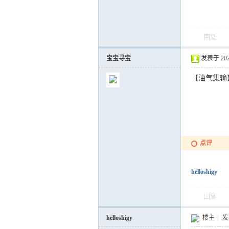
回复
宝宝寻宝
发表于 2021-
【油气集输】
点评
helloshigy
回复
helloshigy
楼主
|
发表