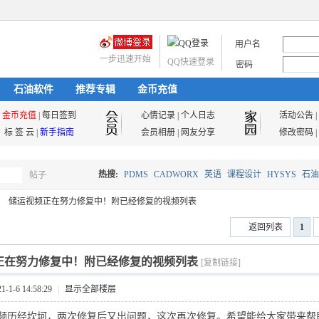
用户名
一步迅速开始
QQ快速登录
密码
石油软件
推荐专辑
金币充值
金币充值
|
每日签到
心情记录
|
个人日志
活动公告
|
标 签 云
|
新手指南
会员相册
|
网友分享
修改密码
|
热搜:
PDMS
CADWORX
英语
课程设计
HYSYS
石油
帖子
搜
储运视频正在努力修复中！附已经修复的视频列表
油气储运
返回列表
1
索
正在努力修复中！附已经修复的视频列表
[复制链接]
1-6 14:58:29
|
显示全部楼层
频历经坎坷，两次修复后又出问题，这次再次修复。希望能给大家带来帮