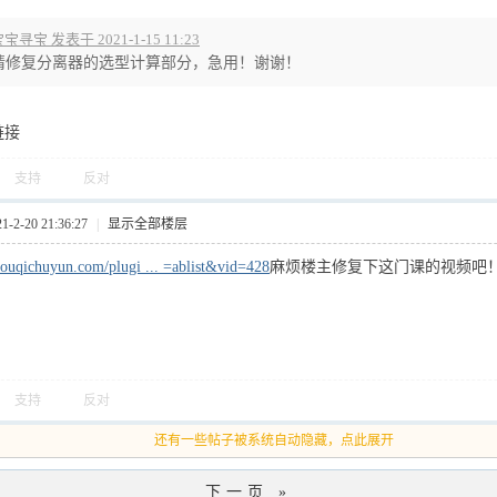
宝寻宝 发表于 2021-1-15 11:23
请修复分离器的选型计算部分，急用！谢谢！
链接
支持
反对
2-20 21:36:27
|
显示全部楼层
ouqichuyun.com/plugi ... =ablist&vid=428
麻烦楼主修复下这门课的视频吧
支持
反对
还有一些帖子被系统自动隐藏，点此展开
下一页 »