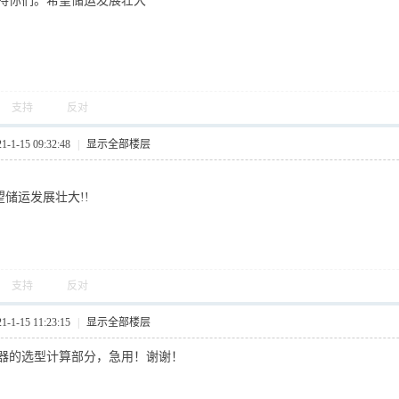
持你们。希望储运发展壮大
支持
反对
1-15 09:32:48
|
显示全部楼层
望储运发展壮大!!
支持
反对
1-15 11:23:15
|
显示全部楼层
器的选型计算部分，急用！谢谢！