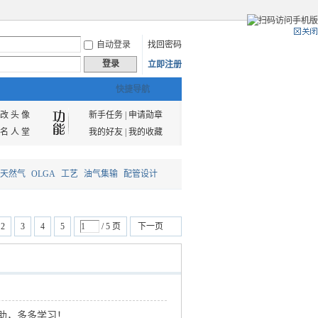
自动登录
找回密码
登录
立即注册
快捷导航
改 头 像
新手任务
|
申请勋章
名 人 堂
我的好友
|
我的收藏
天然气
OLGA
工艺
油气集输
配管设计
2
3
4
5
/ 5 页
下一页
助，多多学习！