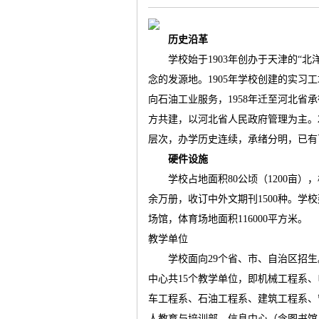
历史沿革
学校始于
1903
年创办于天津的
“
北
念的发源地。
1905
年学校创建的实习工
气
向石油工业服务，
1958
年迁至河北省承
方共建，以河北省人民政府管理为主。
层次，办学历史连续，承绪分明，已有
硬件设施
学校占地面积
80
公顷（
1200
亩），
余万册，收订中外文期刊
1500
种。学校
场馆，体育场地面积
116000
平方米。
储
教学单位
学校面向
29
个省、市、自治区招生
中心共
15
个教学单位，即机械工程系、
车工程系、石油工程系、建筑工程系、
人教育与培训部、信息中心（含图书馆