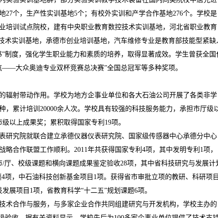
地
27
个，生产性实训基地
5
个；有校外实训和产学合作基地
276
个。学校是
业培训试点院校，建有中央职业教育数控技术实训基地，河北省职业教育
技术实训基地，承德市创业培训基地，汽车维修专业是教育部技能型紧缺
书
”
制度，强化学生职业能力和素质的培养，取得显著成效。学生曾获全国
汽
——
大众奥迪专业双杯竞赛总决赛
”
全国总冠军等多种奖项。
的辐射带动作用。学校为地方企事业单位和各大石油公司开展了各类非学
种，累计培训
20000
余人次。学校具有较强的科技服务能力，承担市厅级
市级以上成果奖；累积取得国家专利
19
项。
表研究院就联合建立承德仪器仪表研究院、国家级传感器中心承德分中心
战略合作联盟工作顺利。
2011
年共获得国家专利
4
项，其中发明专利
1
项，
市
/
厅、校级课题和横向课题成果鉴定验收
28
项，其中省科技研究与发展计
题
4
项，中石油科技创新基金项目
1
项。获得省市审批立项的教研、科研项
技发展项目
1
项，省教育科学
“
十二五
”
规划课题
6
项。
技术合作与服务，与多家企业合作共同组建研究与开发机构，学校主办的
级验收。据有关资料显示，学校先后为
100
多家企事业单位提供了技术支