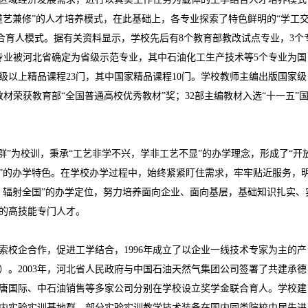
道艺兼修
”
的人才培养模式，在此基础上，各专业探索了特色鲜明的
“
学工
合育人模式。据有关资料显示，学校先后有
8
个教育部教改试点专业，
3
个
专业被河北省确定为省级示范专业，其中石油化工生产技术等
5
个专业为国
级以上精品课程
23
门，其中国家精品课程
10
门。学校教师主编出版国家级
教材荣获教育部
“
全国普通高校优秀教材
”
奖；
32
部主编教材入选
“
十一五
”
群
”
为校训，秉承
“
工艺非学不兴，学非工艺不显
”
的办学理念，形成了
“
开
”
的办学特色。在学校办学过程中，始终紧紧盯住需求，牢牢贴近服务，
，辐射全国
”
的办学定位，努力培养面向企业、面向基层，基础知识扎实、
的高技能专门人才。
索校企合作，促进工学结合，
1996
年成立了以企业一线技术专家为主的产
）。
2003
年，河北省人民政府与中国石油天然气集团公司签署了共建承德
唐国际、中石油销售等多家公司分别在学校设立奖学金联合育人。学校建
内实验实训基地群，部分实验实训教学技术装备在国内同类院校中居先进