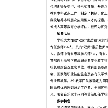
位培训等多类型、多形式并举，开设以
教育本科试点工作，制定了机制、化工
运
我校培养本科层次应用型人才的探索。
省成人高等教育办学评估，被评为优秀
师资队伍
学校大力加强
“
双师
”
素质和
“
双师
”
专任教师
456
人，具有
“
双师
”
素质教师
3
人。教师中有省级教学名师
3
人，有省
育部聘为高等学校高职高专专业教学指
网
校长联席会议主席单位、教育部高职高
会、国家级职业技能鉴定及各有关学术
专业课教学。
3
个教学团队被确定为国
国高校优秀思想政治工作者、全国优秀
光、著名音乐家李叔同等曾经担任学校
教学特色
学校紧紧跟踪行业、产业、企业和