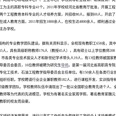
工为主的高职专科专业
41
个。
2011
年学校经河北省教育厅批准，开展工程
两个工程教育本科专业的人才培养方案，共招收
80
人，报到
69
人，开启了
在成人教育方面，
2011
年招生
1800
余人，在校生达
4800
余人，顺利通过全
主办学校。
结构的专业教学团队建设。据有关资料显示，全校现有教职工
658
名，其
65
人，具有高级职称教师
176
人（教授
45
人），具有硕士以上学位教师
208
、市各类专业技术拔尖人才和新世纪学术带头人
19
人，有
13
位教师被国家
导委员会委员，
16
位教师被聘为研究生
导师
。是第一届河北省高职高专院
专化工技术、石油工程教学指导委员会主任单位。有
150
余人在各类行业
组织任职。学校聘请行业企业兼职教师
182
人，进行课程开发、实训指导
家级教学团队。学校教师队伍中涌现出了一批以全国职业教育先进个人、
教师等为代表的先进模范，学校为有著名实业家周学熙、著名教育家魏元
教职的校友而自豪。
区域经济发展需求，进行以真实工作任务为载体的工学结合人才培养模式