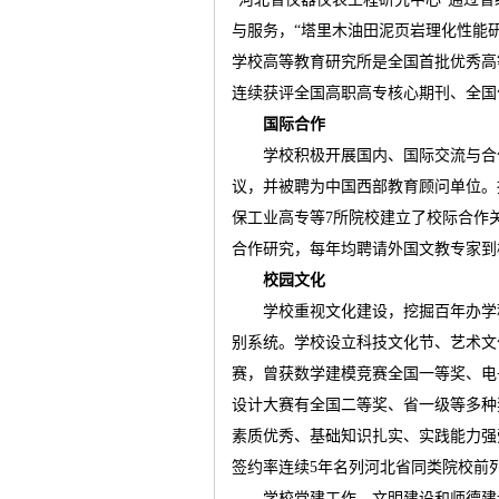
与服务，
“
塔里木油田泥页岩理化性能
学校高等教育研究所是全国首批优秀高
连续获评全国高职高专核心期刊、全国
国际合作
学校积极开展国内、国际交流与合
议，并被聘为中国西部教育顾问单位。
保工业高专等
7
所院校建立了校际合作
合作研究，每年均聘请外国文教专家到
校园文化
学校重视文化建设，挖掘百年办学
别系统。学校设立科技文化节、艺术文
赛，曾获数学建模竞赛全国一等奖、电
设计大赛有全国二等奖、省一级等多种
素质优秀、基础知识扎实、实践能力强
签约率连续
5
年名列河北省同类院校前
学校党建工作、文明建设和师德建