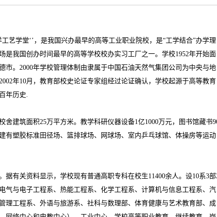
洋工艺学堂
‘’
，是我国兴办最早的高等工业职业院校，是
“
工学结合
”
办学理
场是我国创办时间最早的高等学校校办实习工厂之一。学校
1952
年开始面
德市。
2000
年学校管理体制由隶属于中国石油天然气集团公司为中央与地
2002
年
10
月，教育部校史论证专家组经过论证确认，学校起源于高等教育
百年历史
.
校舍建筑面积
25
万平方米。教学科研仪器设备
1
亿
1000
万元，图书馆藏书
9
建有塑胶标准田径场、篮排球场、网球场、室内乒乓球馆、体操房等运动
。据有关资料显示，学校现有普通高职专科在校生
11400
余人。设
10
系
3
部
电气与电子工程系、热能工程系、化学工程系、计算机与信息工程系、汽
管理工程系、外语与旅游系、社科与数理部、体育健康与艺术教育部、成
、网络中心和电教中心）、工业中心。学校高等职业教育、继续教育、岗