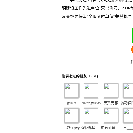
明建设工作先进单位
”
荣誉称号，
2006
复查继续保留
“
全国文明单位
”
荣誉称号
刚表态过的朋友 (
16 人
)
gdDly
aokongyixiao
天真无邪
庞跃宇pyy
煤化罐区储运
中石油建设hy
木___