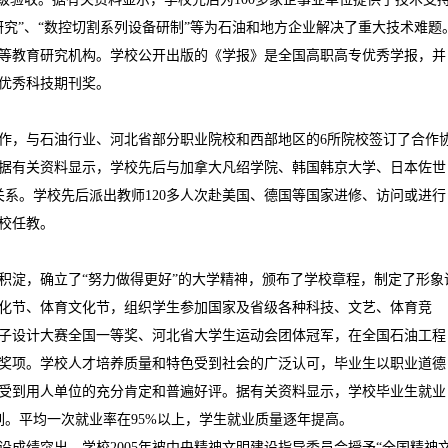
研究
”
、
“
数控切割系列设备研制
”
等为石油和地方企业解决了重大技术难题
等教育研究机构。学校公开出版的《学报》是全国高职高专优秀学报，并
优秀科技期刊奖。
作，与石油行业、河北省部分职业院校和西部地区的
6
所院校签订了合作
据有关资料显示，学校先后与加拿大凡绍学院、韩国韩京大学、日本佐世
关系。学校先后派出教师
120
多人次赴美国、德国等国家进修、访问或进行
校任教。
积淀，确立了
“
努力做得更好
”
的大学精神，颁布了学校章程，制定了形象
化节、体育文化节，组织学生参加国家及省级各种科技、文艺、体育竞
子设计大赛全国一等奖、河北省大学生运动会团体冠军，在全国石油工程
奖项。学校人才培养质量和特色受到社会的广泛认可，毕业生以职业道德
受到用人单位的充分肯定和普遍好评。据有关资料显示，学校毕业生就业
列。平均一次就业率在
95%
以上，学生就业质量逐年提高。
设成绩突出。学校
2005
年被中央精神文明建设指导委员会授予
“
全国精神