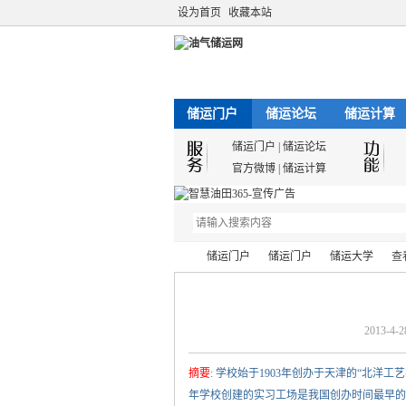
设为首页
收藏本站
储运门户
储运论坛
储运计算
储运门户
|
储运论坛
官方微博
|
储运计算
储运门户
储运门户
储运大学
查
2013-4-2
油
›
›
›
›
摘要
: 学校始于1903年创办于天津的“北洋工
年学校创建的实习工场是我国创办时间最早的