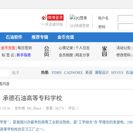
用户名
一步迅速开始
QQ快速登录
密码
石油软件
推荐专辑
金币充值
金币充值
|
每日签到
心情记录
|
个人日志
活动公告
|
标 签 云
|
新手指南
会员相册
|
网友分享
修改密码
|
热搜:
PDMS
CADWORX
英语
课程设计
HYSYS
石油
帖子
搜
看内容
油气储运
承德石油高等专科学校
索
8 10:56
|
发布者:
Mr_Bluce
|
查看:
58274
|
评论:
1
艺学堂‘’，是我国兴办最早的高等工业职业院校，是“工学结合”办 学理念的发源地。190
高等学校校办实习工厂之一。