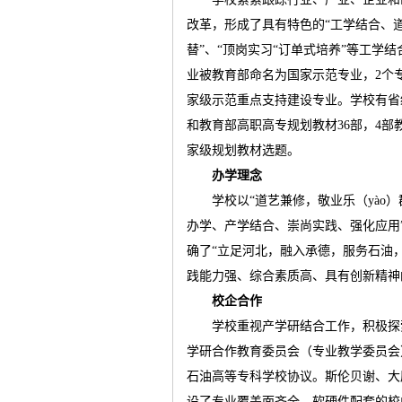
改革，形成了具有特色的
“
工学结合、
替
”
、
“
顶岗实习
“
订单式培养
”
等工学结
业被教育部命名为国家示范专业，
2
个
家级示范重点支持建设专业。学校有省
和教育部高职高专规划教材
36
部，
4
部
家级规划教材选题。
办学理念
学校以
“
道艺兼修，敬业乐（
yào
）
办学、产学结合、崇尚实践、强化应用
确了
“
立足河北，融入承德，服务石油
践能力强、综合素质高、具有创新精神
校企合作
学校重视产学研结合工作，积极探
学研合作教育委员会（专业教学委员会
石油高等专科学校协议。斯伦贝谢、大
设了专业覆盖面齐全、软硬件配套的校