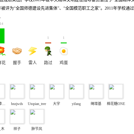
年被评为
“
全国师德建设先进集体
”
、
“
全国模范职工之家
”
。
2011
年学校通过
。
14
1
1
鲜花
握手
雷人
路过
鸡蛋
流动保障分析
hnzjwds
Utopian_tree
大宇
yifang
绳增基
棉花糖ONE
_木
祥子
肿节风