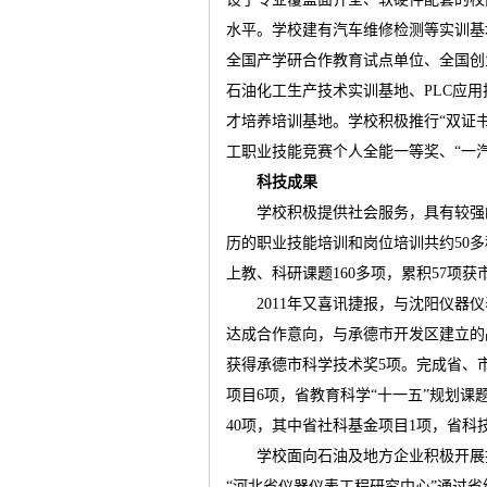
水平。学校建有汽车维修检测等实训基
全国产学研合作教育试点单位、全国创
石油化工生产技术实训基地、
PLC
应用
才培养培训基地。学校积极推行
“
双证
工职业技能竞赛个人全能一等奖、
“
一
科技成果
学校积极提供社会服务，具有较强
历的职业技能培训和岗位培训共约
50
多
上教、科研课题
160
多项，累积
57
项获
2011
年又喜讯捷报，与沈阳仪器仪
达成合作意向，与承德市开发区建立的
获得承德市科学技术奖
5
项。完成省、
项目
6
项，省教育科学
“
十一五
”
规划课
40
项，其中省社科基金项目
1
项，省科
学校面向石油及地方企业积极开展
“
河北省仪器仪表工程研究中心
”
通过省