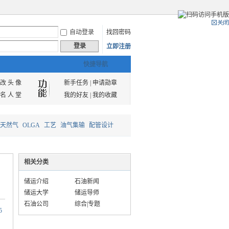
自动登录
找回密码
登录
立即注册
快捷导航
改 头 像
新手任务
|
申请勋章
名 人 堂
我的好友
|
我的收藏
天然气
OLGA
工艺
油气集输
配管设计
相关分类
储运介绍
石油新闻
储运大学
储运导师
石油公司
综合|专题
5