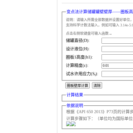
变点法计算储罐罐壁壁厚——圈板高度不同
说明：请输入所需全部数据并设置好单位
支持科学计数法输入，例如可输入 3.14e-5.6 表
点击右侧软键盘可输入函数→
气
储罐直径(D):
设计液位(H):
圈板1高度(h1):
计算精度(ε):
试水许用应力(S
):
t
计算结果
储
依据说明
根据《API 650 2013》P73页的计
计算步骤如下：（单位均为国际单位