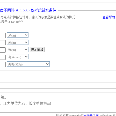
时(API 650)(仅考虑试水条件)
，再点击计算按钮计算。输入的必须是数值或合法的算式
查看帮助
-5.6
示 3.14×10
算步骤。
，压力单位为Pa，长度单位为m）
版权所有copyright@
油气储运网
-helloshigy