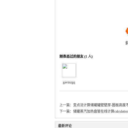
运
刚表态过的朋友 (
1 人
)
网
gavinzgq
上一篇：
变点法计算储罐罐壁壁厚-圈板高度
下一篇：
储罐蒸汽加热盘管在线计算calculation for are
最新评论