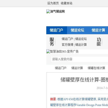
设为首页
收藏本站
储运门户
储运论坛
储运计算
储运门户
|
储运论坛
官方微博
|
储运计算
储运门户
储运计算
储罐在线计算
储罐壁厚在线计算-圈板高
2014-7-1
油
›
›
›
›
摘要
: 根据API 650在线计算储罐壁厚,
罐壁厚在线计算程序Variable Design Point Method w