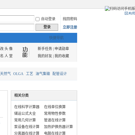
自动登录
找回密码
登录
立即注册
快捷导航
改 头 像
新手任务
|
申请勋章
名 人 堂
我的好友
|
我的收藏
天然气
OLGA
工艺
油气集输
配管设计
相关分类
在线科学计算器
在线单位换算
储运公式大全
常用物性参数
常用几何计算
管道在线计算
储
泵设备在线计算
加热炉换热器计算
分离器在线计算
电脱在线计算