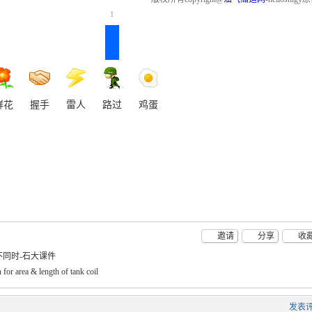
1
鲜花
握手
雷人
路过
鸡蛋
邀请
分享
收
不同时-石大课件
a & length of tank coil
发表