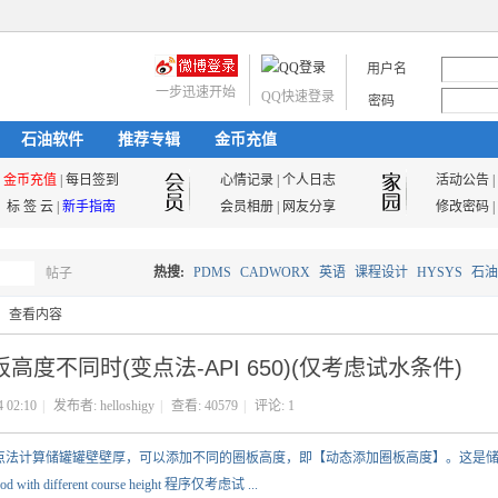
用户名
一步迅速开始
QQ快速登录
密码
石油软件
推荐专辑
金币充值
金币充值
|
每日签到
心情记录
|
个人日志
活动公告
|
标 签 云
|
新手指南
会员相册
|
网友分享
修改密码
|
热搜:
PDMS
CADWORX
英语
课程设计
HYSYS
石油
帖子
搜
查看内容
油气储运
度不同时(变点法-API 650)(仅考虑试水条件)
索
4 02:10
|
发布者:
helloshigy
|
查看:
40579
|
评论:
1
 采用变点法计算储罐罐壁壁厚，可以添加不同的圈板高度，即【动态添加圈板高度】。这是
ith different course height 程序仅考虑试 ...