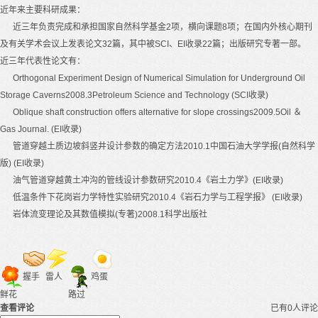
近年来主要科研成果：
近三年负责完成和承担国家自然科学基金
2
项，横向课题
8
项；在国内外核心期刊
及有关学术会议上发表论文
32
篇，其中被
SCI
、
EI
收录
22
篇；出版研究专著一部。
近三年代表性论文有：
Orthogonal Experiment Design of Numerical Simulation for Underground Oil
Storage Caverns2008.3Petroleum Science and Technology (SCI
收录
)
Oblique shaft construction offers alternative for slope crossings2009.5Oil
＆
Gas Journal. (EI
收录
)
管道穿越土质边坡斜竖井设计参数的确定方法
2010.1
中国石油大学学报
(
自然科学
版
) (EI
收录
)
油气管道穿越黄土冲沟的管线设计参数研究
2010.4
《岩土力学》
(EI
收录
)
低温条件下花岗岩力学特性实验研究
2010.4
《岩石力学与工程学报》
(EI
收录
)
岩体流变理论及其数值模拟
(
专著
)2008.1
科学出版社
握手
雷人
鸡蛋
鲜花
路过
查看评论
已有0人评论