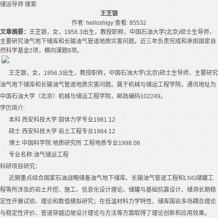
储运导师
搜索
王芝银
作者: helloshigy
查看: 85532
文章摘要：
王芝银，女，1956.3出生，教授职称，中国石油大学(北京)硕士生导师，
主要研究油气地下储库和长输油气管道地质灾害问题。近三年负责完成和承担国家自
然科学基金2项，横向课题8项。
王芝银，女，
1956.3
出生，教授职称，
中国
石油大学
(
北京
)
硕士生
导师
，主要研究
油气地下储库和长输油气管道地质灾害问题。属于机械与储运工程学院，通讯地址为
中国石油大学（北京）机械与储运工程学院，邮政编码
102249
。
学历简介
:
本科
西安科技大学
固体力学专业
1981.12
硕士
西安科技大学
岩土工程专业
1984.12
博士
中国科学院
地质研究所
工程地质专业
1998.08
专业名称
:
油气储运工程
科研项目研究：
近期重点结合国家石油战略储备油气地下储库、长输油气管道工程和
LNG
储罐工
程等所涉及的岩土开挖、施工、信息化设计理论、储罐与基础抗震设计、储洞长期稳
定性开展试验、理论和数值模拟研究；在低温材料力学特性、储库围岩多场耦合理论
与稳定性评价、管道穿越边坡设计理论与方法等方面取得了理论创新和应用效果。