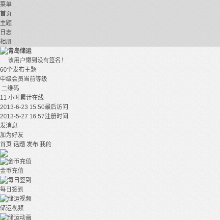
菜单
首页
主题
日志
相册
青岛储运
该用户懒到没有签名！
60个
发布主题
中级会员
当前等级
二维码
11 小时
累计在线
2013-6-23 15:50
最后访问
2013-5-27 16:57
注册时间
发消息
加为好友
首页
话题
发布
我的
金币充值
每日签到
储运视频