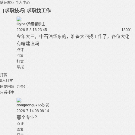
储运就业
个人中心
[求职技巧] 求职找工作
Cyber拾荒者
楼主
2026-5-3 16:23:45
1300
1
今年大三，中石油华东的，准备大四找工作了，各位大佬
有啥建议吗
点评
回复
打赏
举报
打赏
0
人打赏
网友回复（1条）
只看楼主
dongdong8765
沙发
2026-7-14 08:08:14
那个专业？
点评
回复