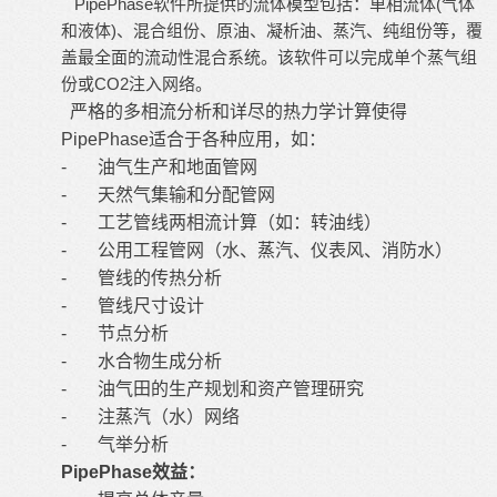
PipePhase软件所提供的流体模型包括：单相流体(气体
和液体)、混合组份、原油、凝析油、蒸汽、纯组份等，覆
盖最全面的流动性混合系统。该软件可以完成单个蒸气组
份或CO2注入网络。
严格的多相流分析和详尽的热力学计算使得
PipePhase适合于各种应用，如：
-
油气生产和地面管网
-
天然气集输和分配管网
-
工艺管线两相流计算（如：转油线）
-
公用工程管网（水、蒸汽、仪表风、消防水）
-
管线的传热分析
-
管线尺寸设计
-
节点分析
-
水合物生成分析
-
油气田的生产规划和资产管理研究
-
注蒸汽（水）网络
-
气举分析
PipePhase
效益：