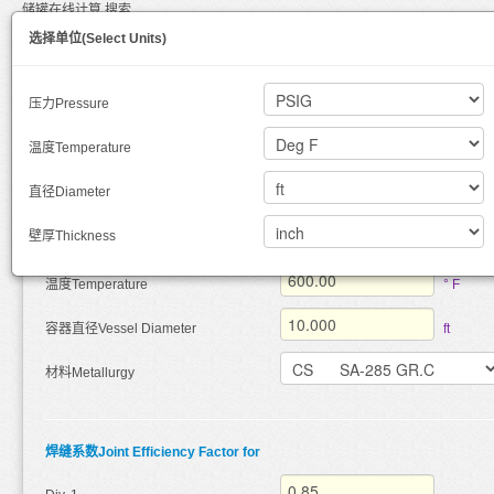
储罐在线计算
搜索
压力容器壁厚计算程序Pressure Vessel Thickness Calculation
选择单位(Select Units)
作者: helloshigy
查看: 68860
文章摘要：
输入圆筒形容器的压力、温度、直径、材料及焊缝系数，可计算
压力Pressure
Div 1和Div 2下的压力容器的壁厚。根据ASME Sec VIII的规定进行计算。
这个
在线计算
程序依据ASME Sec VIII Div 1, Div 2的规定，可计算圆筒形容器的壁
ASME Sec VIII Div 1, Div 2 for a cylindrical pressure vessel for Carbon Steel (
温度Temperature
容器数据Vessel Data
直径Diameter
壁厚Thickness
压力Pressure
PSIG
温度Temperature
° F
容器直径Vessel Diameter
ft
材料Metallurgy
焊缝系数Joint Efficiency Factor for