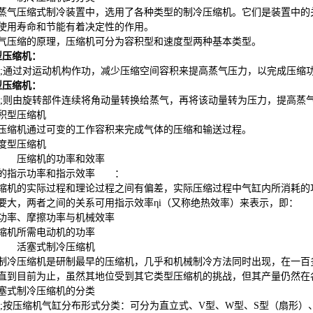
蒸气压缩式制冷装置中，选用了各种类型的制冷压缩机。它们是装置中的
使用寿命和节能有着决定性的作用。
气压缩的原理，压缩机可分为容积型和速度型两种基本类型。
型压缩机：
226;通过对运动机构作功，减少压缩空间容积来提高蒸气压力，以完成压缩
型压缩机：
226;则由旋转部件连续将角动量转换给蒸气，再将该动量转为压力，提高
积型压缩机
压缩机通过可变的工作容积来完成气体的压缩和输送过程。
度型压缩机
压缩机的功率和效率
的指示功率和指示效率
：
缩机的实际过程和理论过程之间有偏差，实际压缩过程中气缸内所消耗的
要大，两者之间的关系可用指示效率η
i
（又称绝热效率）来表示，即：
功率、摩擦功率与机械效率
缩机所需电动机的功率
活塞式制冷压缩机
制冷压缩机是研制最早的压缩机，几乎和机械制冷方法同时出现，在一百
直到目前为止，虽然其地位受到其它类型压缩机的挑战，但其产量仍然在
塞式制冷压缩机的分类
226;按压缩机气缸分布形式分类：可分为直立式、
V
型、
W
型、
S
型（扇形）