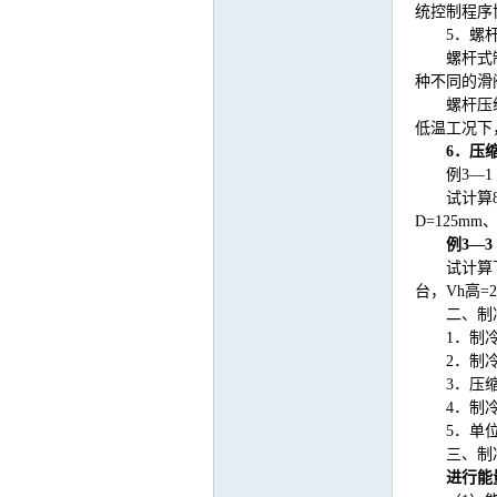
统控制程序
5
．螺
螺杆式
种不同的滑
螺杆压
低温工况下
6
．压
例
3
—
试计算
D=125mm
例
3
—
3
试计算
台，
Vh
高
=
二、制
1
．制
2
．制
3
．压
4
．制
5
．单
三、制
进行能