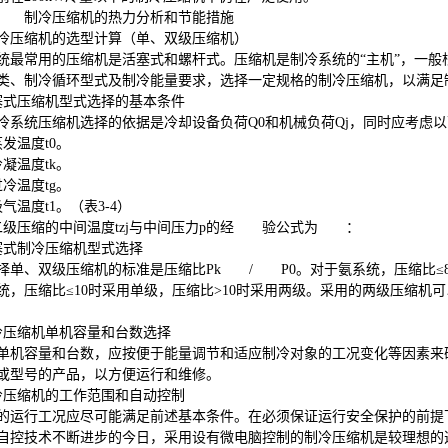
制冷压缩机的热力分析和节能措施
冷压缩机的选型计算（单、双级压缩机）
统最常用的压缩机是活塞式和螺杆式。压缩机是制冷系统的“主机”，一般
类、制冷循环型式及制冷能量要求，选择一定规格的制冷压缩机，以满足
塞式压缩机型式选择的基本条件
冷系统压缩机选择的依据是冷却设备负荷
Q0
和机械负荷
Qj
，同时应考虑以
蒸发温度
t0
。
冷凝温度
tk
。
过冷温度
tg
。
吸气温度
t1
。（表
3-4
）
二级压缩的中间温度
tzj
与中间压力
p
的经
验公式为
：
塞式制冷压缩机型式选择
择单、双级压缩机的标准是压缩比
Pk / P0
。对于氨系统，压缩比≤
统，压缩比≤
10
时采用单级，压缩比
>10
时采用两级。采用的两级压缩机可
冷压缩机单机容量和台数选择
单机容量和台数，应按便于能量调节和适应制冷对象的工况变化等因素来
或型号的产品，以方便运行和维修。
冷压缩机的工作范围和自动控制
的运行工况应尽可能满足前述基本条件。在必须保证运行安全保护的前提
自控技术不断进步的今日，采用设有微电脑控制的制冷压缩机是较理想的