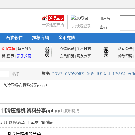
用户名
一步迅速开始
QQ快速登录
密码
石油软件
推荐专辑
金币充值
金币充值
|
每日签到
心情记录
|
个人日志
活动公告
|
标 签 云
|
新手指南
会员相册
|
网友分享
修改密码
|
热搜:
PDMS
CADWORX
英语
课程设计
HYSYS
石油
帖子
搜
制冷压缩机 资料分享ppt.ppt
油气储运
索
]
制冷压缩机 资料分享ppt.ppt
[复制链接]
11-19 09:26:27
|
显示全部楼层
制冷压缩机的分类