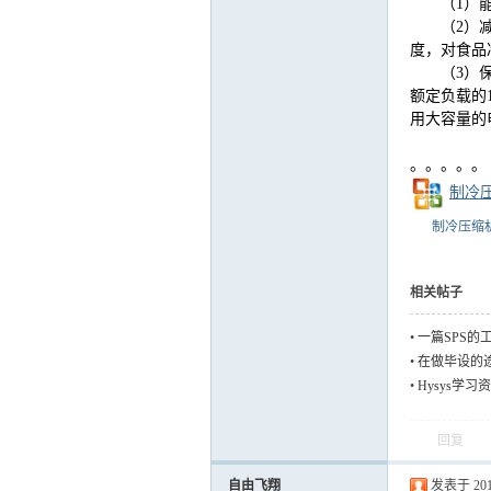
（
1
）
（
2
）
度，对食品
（
3
）
额定负载的
用大容量的
。。。。。
制冷压
制冷压缩
相关帖子
•
一篇SPS的
•
在做毕设的
料，但是有些
•
Hysys学习
回复
自由飞翔
发表于 2012-