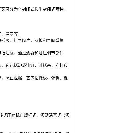
闭式又可分为全封闭式和半封闭式两种。
。
杆、活塞等。
它包括吸、排气阀片，阀板和气阀弹簧
它包括油泵、油过滤器和油压调节部件
机构，它包括卸载油缸、油括塞、推杆和
间隙，防止泄漏，它包括托板、弹簧、橡
转式压缩机有螺杆式、滚动活塞式（滚