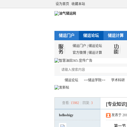
设为首页
收藏本站
储运门户
储运论坛
储运计算
储运门户
|
储运论坛
官方微博
|
储运计算
储运论坛
==储运学院==
学术科研
查看:
15982
|
回复:
3
[专业知识
油
»
›
›
›
helloshigy
发表于 2012-
第一节