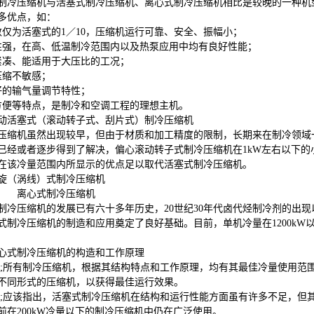
制冷压缩机与活塞式制冷压缩机、离心式制冷压缩机相比是较晚的一种机
多优点，如：
数仅为活塞式的
1
／
10
，压缩机运行可靠、安全、振幅小；
性强，在高、低温制冷范围内以及热泵应用中均有良好性能；
紧凑、能适用于大压比的工况；
压缩不敏感；
好的输气量调节特性；
方便等特点，是制冷和空调工程的理想主机。
动活塞式（滚动转子式、刮片式）制冷压缩机
压缩机虽然出现较早，但由于材质和加工精度的限制，长期来在制冷领域
已经或者逐步得到了解决，偏心滚动转子式制冷压缩机在
1kW
左右以下的
在该冷量范围内所显示的优点足以取代活塞式制冷压缩机。
旋（涡线）式制冷压缩机
离心式制冷压缩机
制冷压缩机的发展已有六十多年历史，
20
世纪
30
年代卤代烃制冷剂的出现
式制冷压缩机的制造和应用奠定了良好基础。目前，单机冷量在
1200kW
心式制冷压缩机的构造和工作原理
226;所有制冷压缩机，根据其结构特点和工作原理，均有其最佳冷量使用
不同形式的压缩机，以获得最佳运行效果。
226;应该指出，活塞式制冷压缩机在结构和运行性能方面虽有许多不足，
前在
200kW
冷量以下的制冷压缩机中仍在广泛使用。