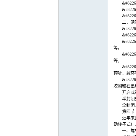
&#8
&#8
&#8
运
二、活
&#8
&#8
&#8
等。
&#8
等。
&#8
顶针、转环
&#8
网
胶圈和石墨
开启式
半封闭
全封闭
第四节
近年来
动转子式）
一、螺