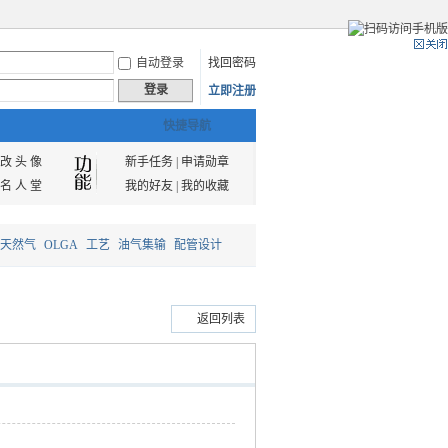
自动登录
找回密码
登录
立即注册
快捷导航
改 头 像
新手任务
|
申请勋章
名 人 堂
我的好友
|
我的收藏
天然气
OLGA
工艺
油气集输
配管设计
返回列表