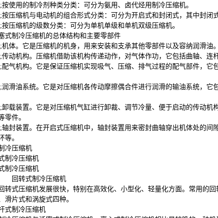
226;按使用的制冷剂种类分类：可分为氨用、卤代烃用制冷压缩机。
226;按压缩机与电动机的组合形式分类：可分为开启式和封闭式，其中封
226;按压缩机的级数分类：可分为单机单级和单机双级压缩机。
塞式制冷压缩机的总体结构和主要零部件
226;机体。它是压缩机的机身，用来安装和支承其他零部件以及容纳润滑油
226;传动机构。压缩机借助该机构传递动作，对气体作功，它包括曲轴、连
226;配气机构。它是保证压缩机实现吸气、压缩、排气过程的配气部件，
226;润滑油系统。它是对压缩机各传动摩擦偶合件进行润滑的输油系统，
226;卸载装置。它是对压缩机气缸进行卸裁、调节冷量、便于启动的传动
等零件。
226;轴封装置。在开启式压缩机中，轴封装置用来密封曲轴穿出机体处的
环等。
制冷压缩机
式制冷压缩机
式制冷压缩机
回转式制冷压缩机
回转式压缩机发展很快，特别在高效化、小型化、轻量化方面。常用的回
、滑片式和涡旋式四种。
杆式制冷压缩机