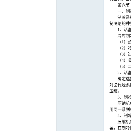
第六节
一、制
制冷系
制冷剂的种
1
．活
冷库制
（
1
）
（
2
）
（
3
）
（
4
）
（
5
）
2
．活
确定选
对卤代烃系
压缩。
3
．制
压缩机
用同一系列
4
．制
压缩机
容。在制冷