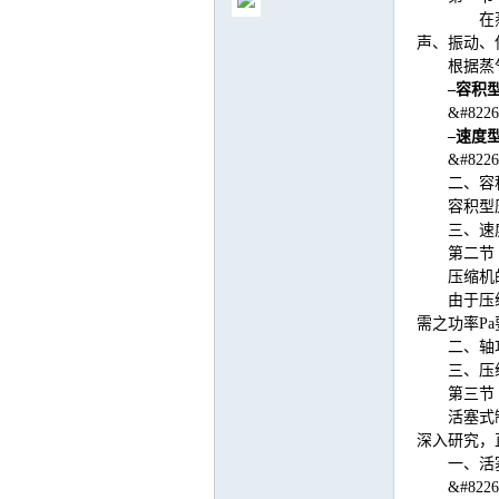
在
声、振动、
根据蒸
–容积
&#8
气
–速度
&#8
二、容
容积型
三、速
第二节
压缩机
由于压
需之功率
Pa
二、轴
储
三、压
第三节
活塞式
深入研究，
一、活
&#8