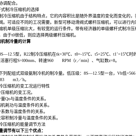
协调配合。
杆式制冷压缩机的选择
制冷压缩机由于结构特点，它的内容积比是随外界温度的变化而变化的，
阀。可适应不同的工况需要。新型可移动滑阀式螺杆压缩机，可以进行内
缩机单级压缩比大，有较宽的运行条件。带有经济器的单级螺杆式制冷压
，由于
t0
很低，则应选择两级螺杆压缩机。
缩机制冷量的计算
1
8S
—
12.5
型，
R22
制冷压缩机在
tk=
30
℃、
t0=
-15
℃、
t5=
25
℃、
t
1
’
=
15
℃时
、活塞行程
S=l00mm
、转速
960 RPM
（
r
／
min
）、气缸数
z=8
。
下列配组式双级氨制冷机的制冷量。低压级：
8S
—
12.5
型一台，
Vh
低
=5
283 m3
／
h
。
冷压缩机的变工况运行特性
冷压缩机的变工况。
冷量
Qo
与温度条件的关系。
缩机耗功与温度条件的关系。
冷系数与温度条件的关系。
位容积制冷量与温度条件的关系。
冷压缩机的能量调节方法
量调节有以下三个优点：