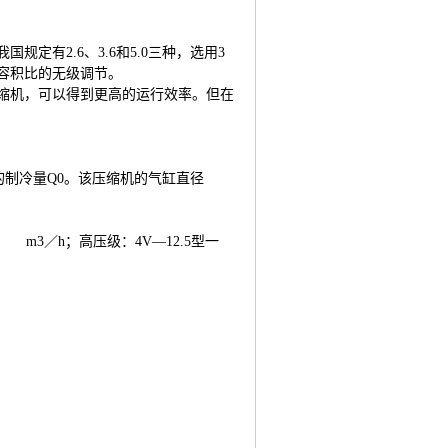
我国规定有
2.6
、
3.6
和
5.0
三种，选用
3
容积比的无级调节。
缩机，可以得到更高的运行效率。但在
的制冷量
Q0
。该压缩机的气缸直径
66 m3
／
h
；高压级：
4V
—
12.5
型一