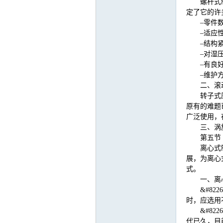
螺杆式
定了它的许
–零件
–适应
–结构
–对湿
–有良
–维护
二、滚
转子式
原有的难题
广泛使用，
三、涡
第五节
离心式
展，为离心
式。
一、离
&#8
时，应选用
&#8
代已久，目