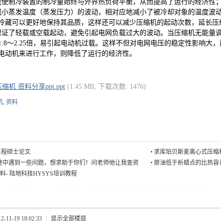
能使制冷装置的制冷量始终与外界热负荷平衡，从而提高了运行的经济性
减小蒸发温度（蒸发压力）的波动，相对应地减小了被冷却对象的温度波
冷藏可以更好地保持其品质，这样还可以减少压缩机的起动次数，延长压
保证了轻载或空载起动，避免引起电网负载过大的波动。当压缩机无能量
1.8
～
2.25
倍，易引起电动机过载。这样不但对电网电压的稳定性影响大，
电动机来进行工作，则降低了运行的经济性。
缩机 资料分享ppt.ppt
(1.45 MB, 下载次数: 1476)
机
,
资料
工程硕士论文
•
求库珀贝斯麦离心式压缩
途中遇到一些问题，想求助于你们！问老师他让我查资
•
原油低于析蜡点的比热容
我查不到
资料- 陆地科技HYSYS培训教程
11-19 18:02:33
|
显示全部楼层