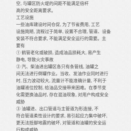
空, 与罐区防火堤的间距不能满足倍杆
高的安全距离要求。
工艺设施
一些油库建设时间仓促, 为了节省费用, 工艺
设施简陋, 流程过于简单, 设置不合理, 管道、设备
安装不符合要求, 不能满足安全运行的需要。主
要有
① 鹤管老化或破损, 造成油品损耗大, 易产生
静电, 导致火灾事故
② 汽、柴油进出罐区各只有条管线, 油罐之
间无法进行倒罐作业。当收、发油作业同时进行
时, 压力波动较大, 流量计不能准确计量, 不利于
油罐液位控制, 给油品交接带来困难。在季节变
化需更换油品时, 存在混油现象, 对用户构成安全
威胁
③ 油罐进、出口管道与主管道为形连接, 不
符合管道柔性设计的要求, 易引起应力集中破坏,
更无法抵御地震的破坏, 对管道和油罐的安全运
行构成威胁