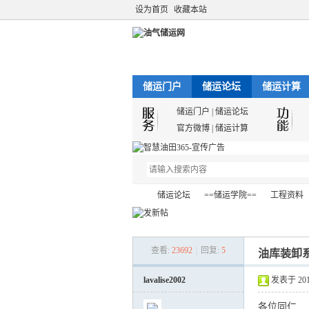
设为首页
收藏本站
储运门户
储运论坛
储运计算
储运门户
|
储运论坛
官方微博
|
储运计算
储运论坛
==储运学院==
工程资料
查看:
23692
|
回复:
5
油库装卸系
油
»
›
›
›
lavalise2002
发表于 2017-
各位同仁