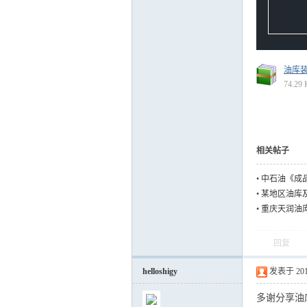
运
油库装
74.29
相关帖子
•
中石油《成品
网
•
某地区油库
•
重庆天润油
回复
helloshigy
发表于 2017-
多谢分享油