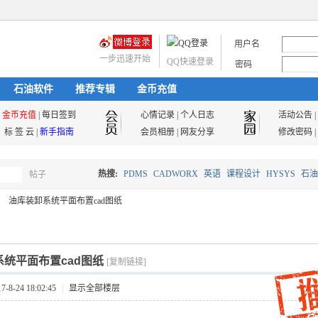
用户名
一步迅速开始
QQ快速登录
密码
石油软件
推荐专辑
金币充值
金币充值
|
每日签到
心情记录
|
个人日志
活动公告
|
标 签 云
|
新手指南
会员相册
|
网友分享
修改密码
|
热搜:
PDMS
CADWORX
英语
课程设计
HYSYS
石油
帖子
搜
油库装卸系统平面布置cad图纸
油气储运
索
统平面布置cad图纸
[复制链接]
8-24 18:02:45
|
显示全部楼层