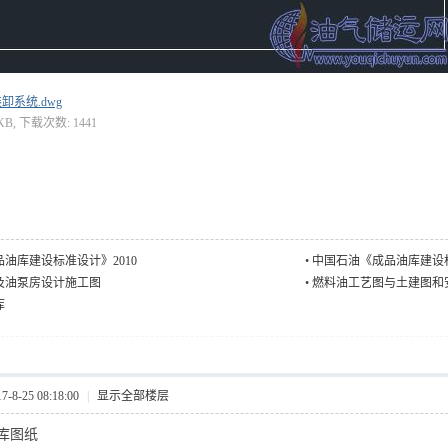
卸系统.dwg
 KB, 下载次数: 1441
油库建设标准设计》2010
•
中国石油《成品油库建设标
及油泵房设计施工图
•
燃料油工艺图与土建图和
库
8-25 08:18:00
|
显示全部楼层
库图纸