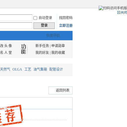
自动登录
找回密码
登录
立即注册
快捷导航
改 头 像
新手任务
|
申请勋章
名 人 堂
我的好友
|
我的收藏
天然气
OLGA
工艺
油气集输
配管设计
返回列表