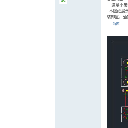
这是小弟
本图纸展示
装卸区，油
油库
气
储