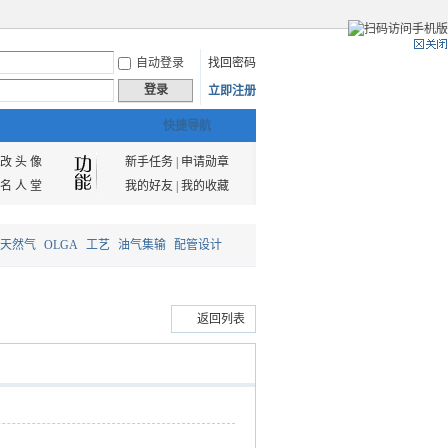
自动登录
找回密码
登录
立即注册
快捷导航
改 头 像
新手任务
|
申请勋章
名 人 堂
我的好友
|
我的收藏
天然气
OLGA
工艺
油气集输
配管设计
返回列表