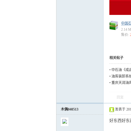
中国石
2.14 
售价:
相关帖子
•
中石油《成品
•
油库装卸系统
•
重庆天润油
回复
木偶040513
发表于 2018-
好东西好东