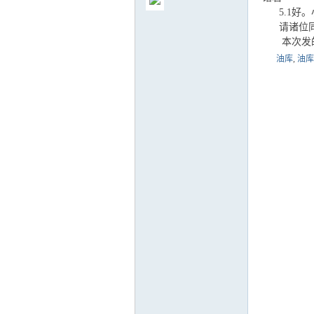
5.1好。
请诸位同仁
本次发的
油库
,
油库
气
储