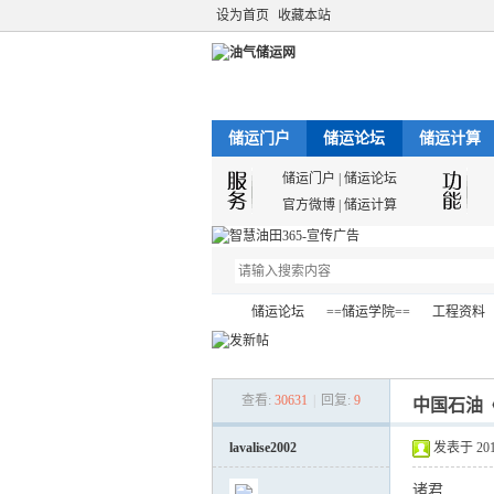
设为首页
收藏本站
储运门户
储运论坛
储运计算
储运门户
|
储运论坛
官方微博
|
储运计算
储运论坛
==储运学院==
工程资料
查看:
30631
|
回复:
9
中国石油
油
»
›
›
›
lavalise2002
发表于 2018-
诸君