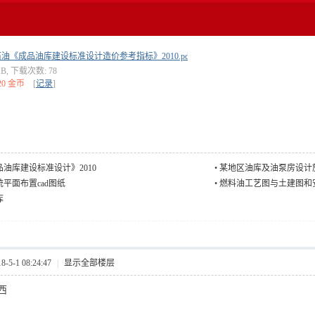
油《成品油库建设标准设计造价参考指标》2010.pdf.rar
MB, 下载次数: 78
20 金币
[
记录
]
油库建设标准设计》2010
•
某地区油库及油泵房设计
平面布置cad图纸
•
燃料油工艺图与土建图和
库
5-1 08:24:47
|
显示全部楼层
西