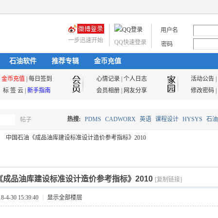
用户名
一步迅速开始
QQ快速登录
密码
石油软件
推荐专辑
金币充值
金币充值
|
每日签到
心情记录
|
个人日志
活动公告
|
标 签 云
|
新手指南
会员相册
|
网友分享
修改密码
|
热搜:
PDMS
CADWORX
英语
课程设计
HYSYS
石油
帖子
搜
中国石油《成品油库建设标准设计造价参考指标》2010
油气储运
索
《成品油库建设标准设计造价参考指标》2010
[复制链接]
4-30 15:39:40
|
显示全部楼层