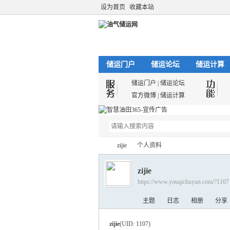
设为首页
收藏本站
储运门户
储运论坛
储运计算
储运门户
|
储运论坛
官方微博
|
储运计算
zijie
个人资料
zijie
https://www.youqichuyun.com/?1107
油
›
›
主题
日志
相册
分享
zijie
(UID: 1107)