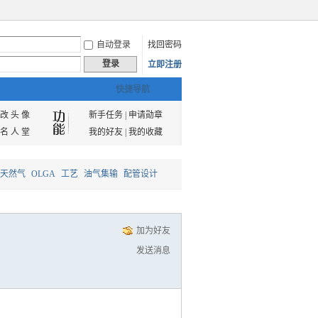
自动登录
找回密码
登录
立即注册
快捷导航
改 头 像
新手任务
|
申请勋章
名 人 堂
我的好友
|
我的收藏
天然气
OLGA
工艺
油气集输
配管设计
加为好友
发送消息