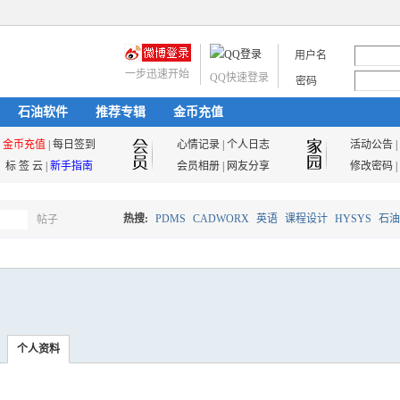
用户名
一步迅速开始
QQ快速登录
密码
石油软件
推荐专辑
金币充值
金币充值
|
每日签到
心情记录
|
个人日志
活动公告
|
标 签 云
|
新手指南
会员相册
|
网友分享
修改密码
|
热搜:
PDMS
CADWORX
英语
课程设计
HYSYS
石油
帖子
搜
油气储运
索
个人资料