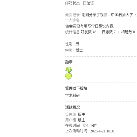
邮箱状态
已验证
最新记录
刚刚分享了视频：
中国石油大学（
个人签名
该会员没有填写今日想说内容.
统计信息
好友数 46
|
日志数 7
|
相册数 0
气
性别
男
学历
博士
勋章
管理以下版块
学术科研
储
活跃概况
管理组
版主
用户组
版主
在线时间
304 小时
上次活动时间
2026-4-21 16:31