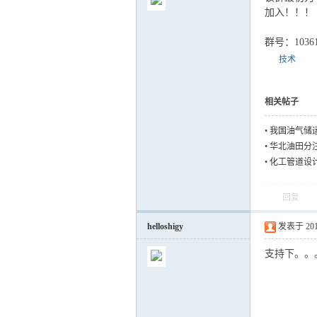
加入！！！
群号：10361
技术
气
相关帖子
•
我国油气储
•
华北油田分
•
化工管道设
回复
helloshigy
发表于 2012-
储
支持下。。