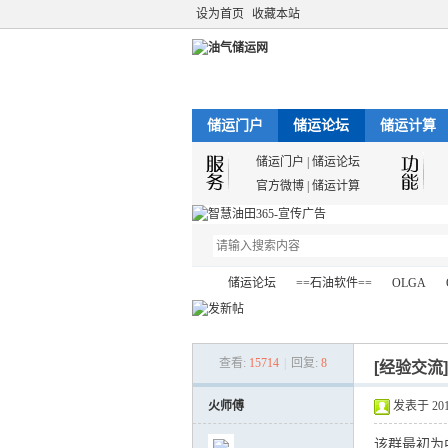
设为首页
收藏本站
储运门户
储运论坛
储运计算
储运门户
|
储运论坛
官方微博
|
储运计算
储运论坛
==石油软件==
OLGA
查看:
15714
|
回复:
8
[经验交流
油
»
›
›
›
火师傅
发表于 2012-
该群最初为