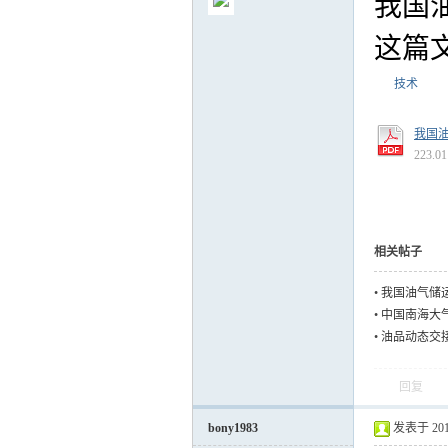
我国
这篇
技术
气
我国油
223.0
相关帖子
•
我国油气储
•
中国南海大
储
•
油品动态交
回复
bony1983
发表于 2016-