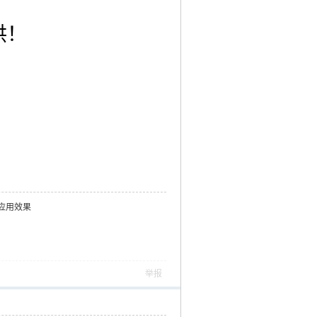
供！
应用效果
举报