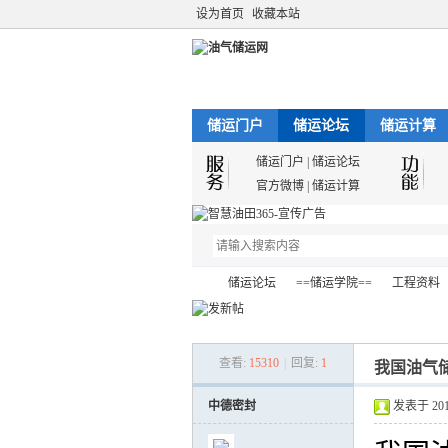
设为首页
收藏本站
储运门户
储运论坛
储运计算
储运门户
|
储运论坛
官方微博
|
储运计算
储运论坛
==储运学院==
工程资料
查看:
15310
|
回复:
1
我国油气
油
»
›
›
›
中德密封
发表于 2016-