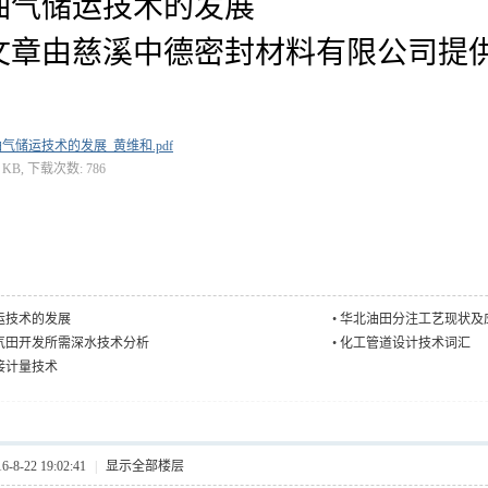
油气储运技术的发展
文章由慈溪中德密封材料有限公司提
气储运技术的发展_黄维和.pdf
1 KB, 下载次数: 786
运技术的发展
•
华北油田分注工艺现状及
气田开发所需深水技术分析
•
化工管道设计技术词汇
接计量技术
8-22 19:02:41
|
显示全部楼层