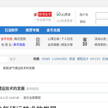
用户名
一步迅速开始
QQ快速登录
密码
石油软件
推荐专辑
金币充值
金币充值
|
每日签到
心情记录
|
个人日志
活动公告
|
标 签 云
|
新手指南
会员相册
|
网友分享
修改密码
|
热搜:
PDMS
CADWORX
英语
课程设计
HYSYS
石油
帖子
搜
我国油气储运技术的发展
油气储运
索
储运技术的发展
[复制链接]
3-23 14:03:49
|
显示全部楼层