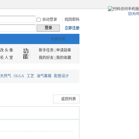
自动登录
找回密码
登录
立即注册
快捷导航
改 头 像
新手任务
|
申请勋章
名 人 堂
我的好友
|
我的收藏
天然气
OLGA
工艺
油气集输
配管设计
返回列表