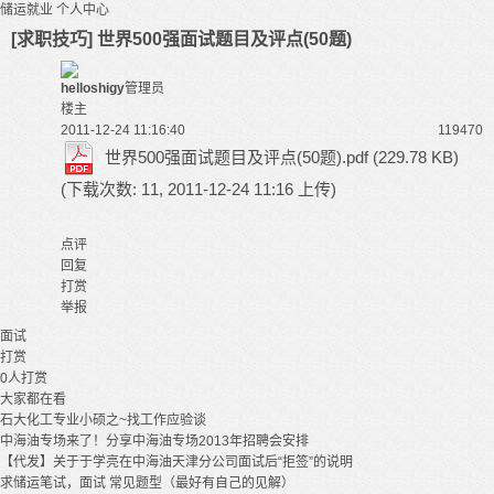
储运就业
个人中心
[求职技巧] 世界500强面试题目及评点(50题)
helloshigy
管理员
楼主
2011-12-24 11:16:40
11947
0
世界500强面试题目及评点(50题).pdf
(229.78 KB)
(下载次数: 11, 2011-12-24 11:16 上传)
点评
回复
打赏
举报
面试
打赏
0
人打赏
大家都在看
石大化工专业小硕之~找工作应验谈
中海油专场来了！分享中海油专场2013年招聘会安排
【代发】关于于学亮在中海油天津分公司面试后“拒签”的说明
求储运笔试，面试 常见题型（最好有自己的见解）