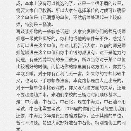
成，基本上没有可以挑选的了，这是一个很矛盾的过程，
需要大家自己权衡。所以大家在选择单位的时候可以确保
这个单位是自己满意的单位，不然后续处理起来比较麻
烦，特别是三桶油。
再谈谈招聘的一些敏感话题：大家会发现你们的师兄或师
姐哪一级就业挺好的，你和她或他的条件差不多，感觉应
该可以进去这个单位，在这儿我告诉大家，以前的师兄师
姐能够进去这个单位和你半毛钱的都没有，这不是能力的
问题，有些招聘牵扯的东西很多，所以当你对于某个单位
比较看好的时候，而恰巧你的家里面有这方面人，你要尽
早联系哦，对于你有百利而无一害。如果你的
导师
比较牛
叉，也可以下手想想办法嘛，毕竟路都是由人走出来的，
对于一些单位水比较深的，你又没有这方面的关系，还是
不要趟这趟浑水。来咱们学校的三桶油时间顺序基本上
是：中海油，中石油，中石化，现在中海油，中石油不用
考试，中石化需要考试，2016届的你们估计可能要比我们
还惨，中海油今年是肯定要缩减指标，至于其他的单位，
暂时不清楚。希望大家好好准备中石化，特别是化工的同
学。