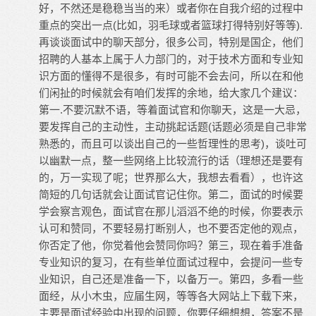
好，不然还是稳稳当当的来）或者你在自我介绍的过程中
重点的突出一点(比如，羽毛球或者篮球打得特别好等等).
再谈谈面试中的聊天部分，很多公司，特别是国企，他们
招聘的人基本上属于人力部门的，对于技术方面和专业知
识方面的懂得不是很多，有时可能不会去问，所以在和他
们闲扯的时候就会有咱们发挥的余地，给大家几个建议：
第一.不要沉默不语，等着面试官和你聊天，这是一大忌，
要发挥自己的主动性，主动挑起话题(话题必须是自己非常
熟悉的，而且可以谈出自己的一些哲理性的思考)，谈吐可
以幽默一点，整一些网络上比较流行的话（理想还是要有
的，万一实现了呢；世界那么大，我想去看看），也许这
简短的几句话就会让面试官记住你。第二，面试的时候要
学会察言观色，面试官在那儿滔滔不绝的时候，你要表示
认可和赞同，不要轻易打断别人，也不要否定他的观点，
你否定了他，你觉着他会赞同你吗？第三，现在着手准备
专业知识的复习，在有些单位面试过程中，会提问一些专
业知识，自己还是准备一下，以备万一。第四，多看一些
面经，从小木虫，应届生网，等等各大网站上下载下来，
主要是面试经验中出现的问题，你要仔细想想，答案不是