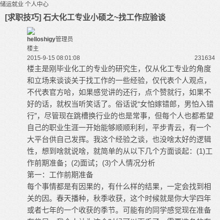
储运就业
个人中心
[求职技巧] 石大化工专业小硕之~找工作应验谈
helloshigy
管理员
楼主
2015-9-15 08:01:08
23163
4
楼主是刚毕业化工的专业的研究生，仅从化工专业的角度
和立场来谈谈关于找工作的一些经验，仅代表个人观点，
不代表官方哈，如果感觉讲的还行，点个赞就行，如果不
好的话，就权当听笑话了。俗话说“女怕嫁错郎，男怕入错
行”，尽管现在跳槽换行业的也是常事，但每个人也都希望
自己的职业生涯一开始能够顺顺利利，平步青云，有一个
大平台供自己发挥。我这个经验之谈，也没啥太好的逻辑
性，想到啥就说啥，就简单的从以下几个方面谈起：(1)工
作前期准备；(2)面试；(3)个人情况分析
第一：工作前期准备
每个事情都是有因果的，有什么样的结果，一定会找到相
关的因。春天播种，秋季收获，这个时候就是你大学四年
或者七年的一个收获的季节。可能有的同学感觉现在准备