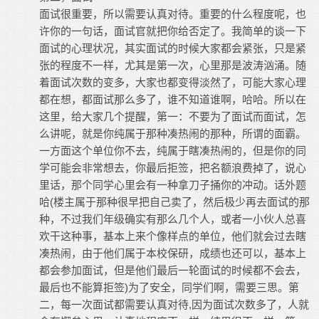
面试很重要，所以需要认真对待。重要的什么程度呢，也
许你的一句话，面试官就把你给否定了。我简单的谈一下
面试的心理状况，其实面试的时候大家都会紧张，只是紧
张的程度不一样，尤其是第一次，心里那是波涛汹涌。随
着面试次数的变多，大家也都变得淡然了，可能大家心理
都在想，都面试那么多了，谁不知道谁啊，哈哈。所以在
这里，给大家几个提醒，第一：不要为了面试而面试，怎
么讲呢，就是你纯属于那种凑热闹的那种，所谓的面霸。
一方面这个单位你不去，纯属于瞎凑热闹的，但是你的同
学可能会非常想去，你最后拒签，把名额浪费掉了，说心
里话，那个同学心里会有一种拿刀子捅你的冲动。话外题
哈(楼主属于那种很早把自己卖了，然后极少再去面试的那
种，不过我们年级确实有那么几个人，或者一小伙人总喜
欢干这种事，基本上来个像样点的单位，他们就会过去瞎
凑热闹，由于他们属于本校保研，成绩也还可以，基本上
都会参加面试，但是他们最后一轮面试的时候都不会去，
最后也不能算拒签)为了安全，同学们啊，需要三思。第
二，每一次面试都需要认真对待,因为面试次数多了，人就