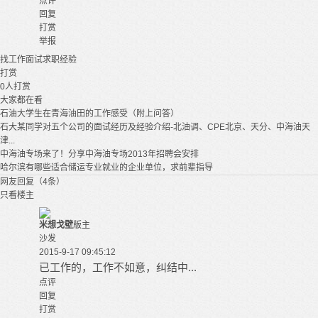
点评
回复
打赏
举报
找工作
面试
求职经验
打赏
0
人打赏
大家都在看
石油大学生在青海油田的工作感受（附上问答）
石大某同学对五个公司的面试经历及经验介绍-北油调、CPE北京、天分、中海油天
津...
中海油专场来了！分享中海油专场2013年招聘会安排
哈尔滨有哪些适合储运专业就业的企业单位，求前辈指导
网友回复（4条）
只看楼主
米想戈壁
版主
沙发
2015-9-17 09:45:12
已工作的，工作不如意，纠结中...
点评
回复
打赏