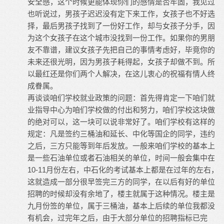
安全感，这个时候更能体现你们的感情是否牢固，我见过
也听说过，男孩子迟迟没有定下来工作，女孩子也不好选
择，最后男孩子找到了一份好工作，却与女孩子分手，因
为这个女孩子在这个城市没找到一份工作。如果你的男朋
友不靠谱，建议女孩子先把自己的事情考虑好，毕竟你的
未来还很光明，因为男孩子耗得起，女孩子却做不到。所
以最红还是你们两个人解决，在这儿衷心的祝福有情人终
成眷属。
再谈谈咱们学校就业政策的问题：首先得肯定一下咱们就
业指导中心为咱们学校做的付出和努力，咱们学校这块做
的绝对可以，这一块可以说非常好了。咱们学校有这样的
规定：凡是签约三桶油和延长、中化等国企的同学，违约
之后，三方只能等到年后发放。一般来咱们学校的基本上
是一些石油单位或者石油相关的单位，时间一般会集中在
10-11月份左右，中石化的考试基本上都是在过年的左右，
这就造成一部分很早签完三方的同学，在以后有好的单位
招聘的时候却没有余地了，楼主就属于这种情况。楼主是
九月份签的单位，属于三桶油，基本上后续的单位我都没
有机会，过完年之后，由于大部分单位的招聘指标已完