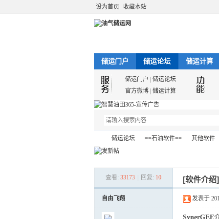
设为首页
收藏本站
储运门户
储运论坛
储运计算
储运门户
|
储运论坛
官方微博
|
储运计算
储运论坛
==石油软件==
其他软件
查看:
33173
|
回复:
10
[软件介绍
油
»
›
›
›
自由飞翔
发表于 2011-
SynerGEE