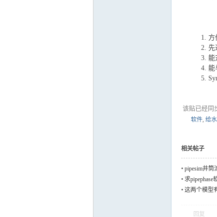
方
先
能
能
S
该贴已经同
软件
,
给水
相关帖子
•
pipesim
•
求pipepha
•
这两个模型
回复