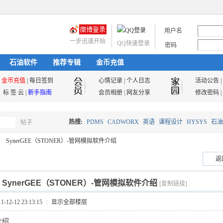
用户名
一步迅速开始
QQ快速登录
密码
石油软件
推荐专辑
金币充值
金币充值
|
每日签到
心情记录
|
个人日志
活动公告
|
标 签 云
|
新手指南
会员相册
|
网友分享
修改密码
|
热搜:
PDMS
CADWORX
英语
课程设计
HYSYS
石油
帖子
搜
SynerGEE（STONER）-管网模拟软件介绍
油气储运
返
索
]
SynerGEE（STONER）-管网模拟软件介绍
[复制链接]
12-12 23:13:15
|
显示全部楼层
介绍