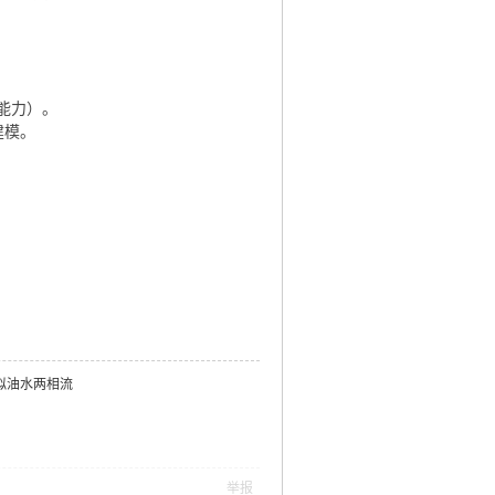
能力）。
建模。
拟油水两相流
举报