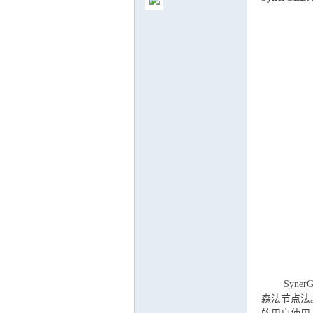
气
储
SynerG
森法节点法。