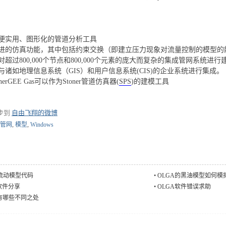
便实用、图形化的管道分析工具
进的仿真功能，其中包括约束交换（即建立压力现象对流量控制的模型的
对超过800,000个节点和800,000个元素的庞大而复杂的集成管网系统进行
与诸如地理信息系统（GIS）和用户信息系统(CIS)的企业系统进行集成。
ynerGEE Gas可以作为Stoner管道仿真器(
SPS
)的建模工具
步到
自由飞翔的微博
管网
,
模型
,
Windows
井筒流动模型代码
•
OLGA的黑油模型如何模
se软件分享
•
OLGA软件错误求助
有哪些不同之处