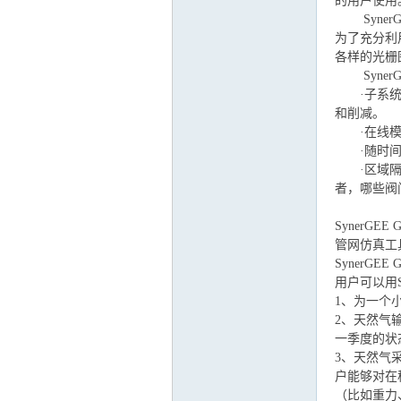
的用户使用
SynerG
为了充分利
各样的光栅
运
Syner
·子系统管
和削减。
·在线模块
·随时间变
·区域隔离
者，哪些阀
SynerG
网
管网仿真工
SynerG
用户可以用S
1、为一个
2、天然气
一季度的状
3、天然气
户能够对在
（比如重力、