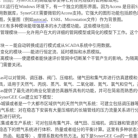
。然而，SynerGEE的高级版本使得它对任何规模的管网都适用。
EE运行在Windows 环境下，有一个独立的图形界面。因为Access 是目前
用数据库，SynerGEE需要微软的Access支持。它强大的图形功能包括
图，矢量图（例如
autocad
、ESRI、Microstation文件）作为背景图。
GEE有多种模块能增强基本的水力建模功能。这些模块包括：
理模块――允许用户在大的详细的管网模型或简化的模型下工作。这个
－－能自动转换成运行模式或从SCADA系统中引用数据。
化的模块――能进行恒定流、延时模拟和水质模拟。
模块――使建模者能快速评价管网中切断某个干管产生的影响。为隔离
门需要关闭。
EE Gas可以对管网、调压器、阀门、压缩机、储气田和集气井进行仿真建模和分析
具，适用于天然气、丙烷、蒸汽、氧气、二氧化碳、氮气、氯气和空气，
EE Gas提供了最先进的商业化管道仿真器所具有的功能，并可在简易而熟悉的w
ynerGEE Gas建立如下模型：
小城镇或者是一个大都市区域供气的天然气供气系统：可建立包括调压器
输气系统：对在稳态下安装有大量压缩机的长输管线的压力流量关系进行
态进行研究。
采集或者生产系统：可对包括有集气井、储气田、压缩机、调压器和管道的系统建
稳态下的燃气系统进行体积、热量或者组分的平衡计算。这里有多种状态
热函、粘度等）、摩擦系数和传热方法。如下是SynerGEE Gas的一些