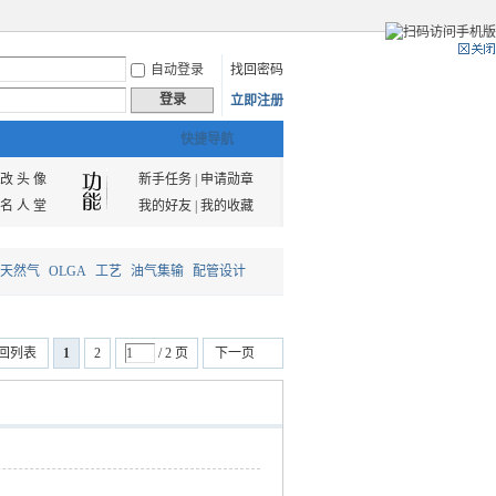
自动登录
找回密码
登录
立即注册
快捷导航
改 头 像
新手任务
|
申请勋章
名 人 堂
我的好友
|
我的收藏
天然气
OLGA
工艺
油气集输
配管设计
回列表
1
2
/ 2 页
下一页