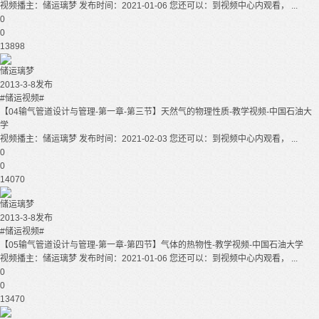
视频播主：储运璃梦 发布时间：2021-01-06 您还可以：到视频中心内观看， ...
0
0
13898
储运璃梦
2013-3-8发布
#储运视频#
【04输气管道设计与管理-第一章-第三节】天然气的物理性质-教学视频-中国石油大
学
视频播主：储运璃梦 发布时间：2021-02-03 您还可以：到视频中心内观看， ...
0
0
14070
储运璃梦
2013-3-8发布
#储运视频#
【05输气管道设计与管理-第一章-第四节】气体的热物性-教学视频-中国石油大学
视频播主：储运璃梦 发布时间：2021-01-06 您还可以：到视频中心内观看， ...
0
0
13470