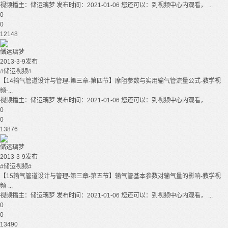
视频播主：储运璃梦 发布时间：2021-01-06 您还可以：到视频中心内观看， ...
0
0
12148
储运璃梦
2013-3-9发布
#储运视频#
【14输气管道设计与管理-第三章-第四节】摩阻参数与实用输气管流量公式-教学视
频-...
视频播主：储运璃梦 发布时间：2021-01-06 您还可以：到视频中心内观看， ...
0
0
13876
储运璃梦
2013-3-9发布
#储运视频#
【15输气管道设计与管理-第三章-第五节】输气管基本参数对输气量的影响-教学视
频-...
视频播主：储运璃梦 发布时间：2021-01-06 您还可以：到视频中心内观看， ...
0
0
13490