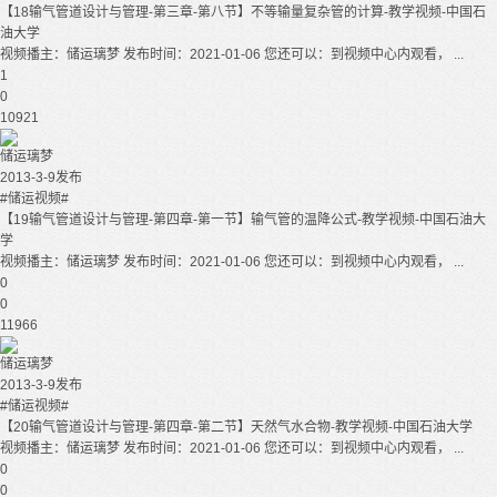
【18输气管道设计与管理-第三章-第八节】不等输量复杂管的计算-教学视频-中国石
油大学
视频播主：储运璃梦 发布时间：2021-01-06 您还可以：到视频中心内观看， ...
1
0
10921
储运璃梦
2013-3-9发布
#储运视频#
【19输气管道设计与管理-第四章-第一节】输气管的温降公式-教学视频-中国石油大
学
视频播主：储运璃梦 发布时间：2021-01-06 您还可以：到视频中心内观看， ...
0
0
11966
储运璃梦
2013-3-9发布
#储运视频#
【20输气管道设计与管理-第四章-第二节】天然气水合物-教学视频-中国石油大学
视频播主：储运璃梦 发布时间：2021-01-06 您还可以：到视频中心内观看， ...
0
0