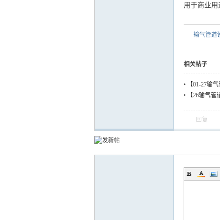
用于商业用
输气管道设
相关帖子
•
【01-27
石油大学
•
【26输气管
国石油大学
回复