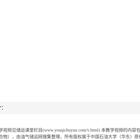
介
：
视频见储运课堂栏目(www.youqichuyun.com/v.html) 本教学视
合物），由油气储运网搜集整理，所有版权属于中国石油大学（华东）原