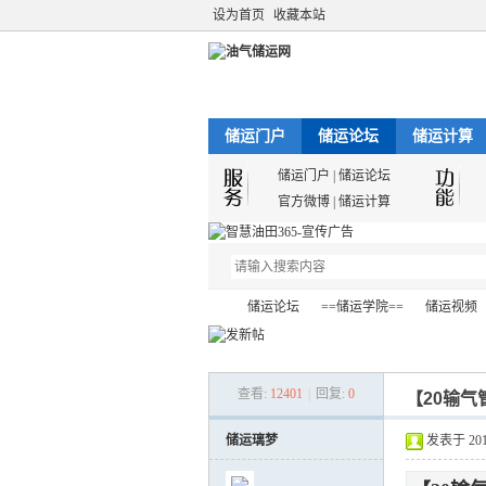
设为首页
收藏本站
储运门户
储运论坛
储运计算
储运门户
|
储运论坛
官方微博
|
储运计算
储运论坛
==储运学院==
储运视频
查看:
12401
|
回复:
0
【20输气
油
»
›
›
›
储运璃梦
发表于 2013-