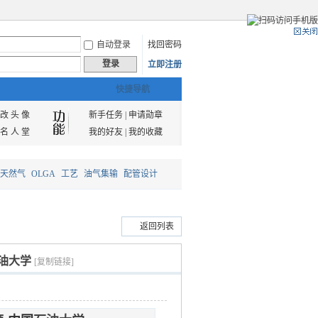
自动登录
找回密码
登录
立即注册
快捷导航
改 头 像
新手任务
|
申请勋章
名 人 堂
我的好友
|
我的收藏
天然气
OLGA
工艺
油气集输
配管设计
返回列表
石油大学
[复制链接]