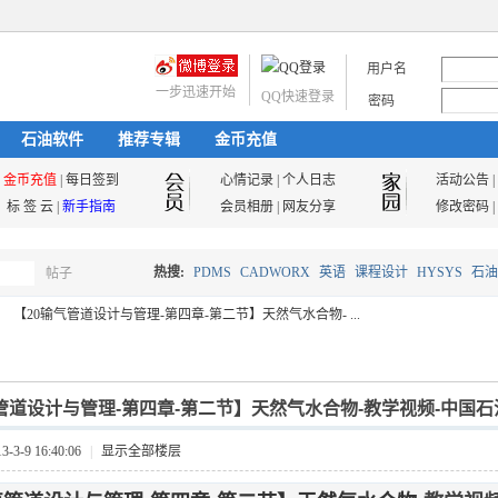
用户名
一步迅速开始
QQ快速登录
密码
石油软件
推荐专辑
金币充值
金币充值
|
每日签到
心情记录
|
个人日志
活动公告
|
标 签 云
|
新手指南
会员相册
|
网友分享
修改密码
|
热搜:
PDMS
CADWORX
英语
课程设计
HYSYS
石油
帖子
搜
【20输气管道设计与管理-第四章-第二节】天然气水合物- ...
油气储运
索
管道设计与管理-第四章-第二节】天然气水合物-教学视频-中国
3-9 16:40:06
|
显示全部楼层