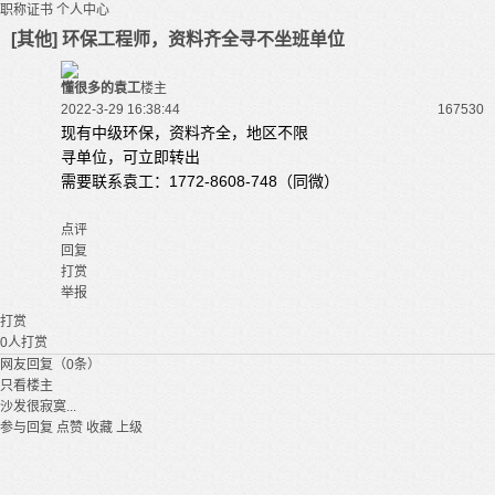
职称证书
个人中心
[其他] 环保工程师，资料齐全寻不坐班单位
懂很多的袁工
楼主
2022-3-29 16:38:44
16753
0
现有中级环保，资料齐全，地区不限
寻单位，可立即转出
需要联系袁工：1772-8608-748（同微）
点评
回复
打赏
举报
打赏
0
人打赏
网友回复（0条）
只看楼主
沙发很寂寞...
参与回复
点赞
收藏
上级