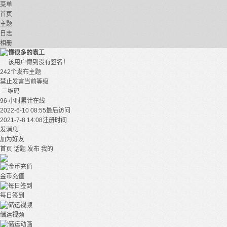
菜单
首页
主题
日志
相册
懂很多的袁工
该用户懒到没有签名！
242个
发布主题
禁止发言
当前等级
二维码
96 小时
累计在线
2022-6-10 08:55
最后访问
2021-7-8 14:08
注册时间
发消息
加为好友
首页
话题
发布
我的
金币充值
每日签到
储运视频