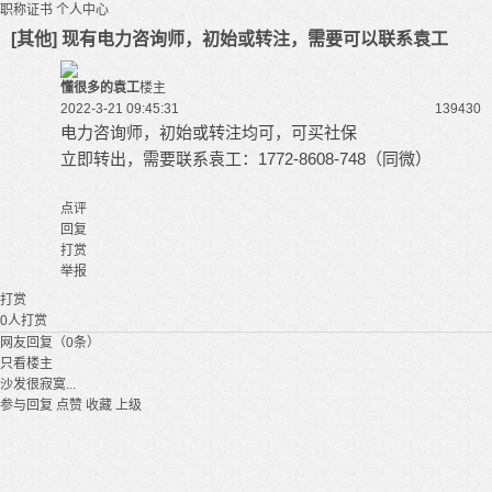
职称证书
个人中心
[其他] 现有电力咨询师，初始或转注，需要可以联系袁工
懂很多的袁工
楼主
2022-3-21 09:45:31
13943
0
电力咨询师，初始或转注均可，可买社保
立即转出，需要联系袁工：1772-8608-748（同微）
点评
回复
打赏
举报
打赏
0
人打赏
网友回复（0条）
只看楼主
沙发很寂寞...
参与回复
点赞
收藏
上级