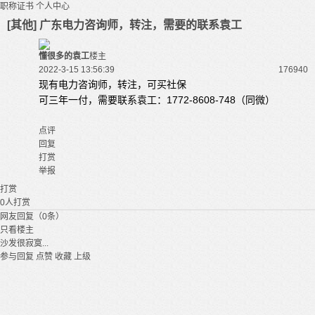
职称证书
个人中心
[其他] 广东电力咨询师，转注，需要的联系袁工
懂很多的袁工
楼主
2022-3-15 13:56:39
17694
0
现有电力咨询师，转注，可买社保
可三年一付，需要联系袁工：1772-8608-748（同微）
点评
回复
打赏
举报
打赏
0
人打赏
网友回复（0条）
只看楼主
沙发很寂寞...
参与回复
点赞
收藏
上级