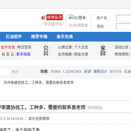
用户名
一步迅速开始
QQ快速登录
密码
石油软件
推荐专辑
金币充值
金币充值
|
每日签到
心情记录
|
个人日志
活动公告
|
标 签 云
|
新手指南
会员相册
|
网友分享
修改密码
|
热搜:
PDMS
CADWORX
英语
课程设计
HYSYS
石油
帖子
搜
可评审建协技工，工种多，需要的联系袁老师
油气储运
索
评审建协技工，工种多，需要的联系袁老师
[复制链接]
3-14 14:14:04
|
显示全部楼层
协技工，半个月内下发