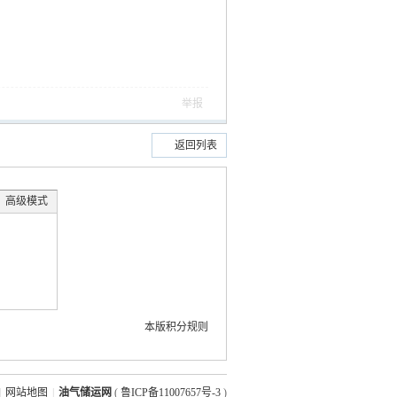
举报
返回列表
高级模式
本版积分规则
|
网站地图
|
油气储运网
(
鲁ICP备11007657号-3
)