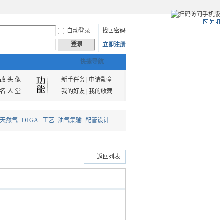
自动登录
找回密码
登录
立即注册
快捷导航
改 头 像
新手任务
|
申请勋章
名 人 堂
我的好友
|
我的收藏
天然气
OLGA
工艺
油气集输
配管设计
返回列表