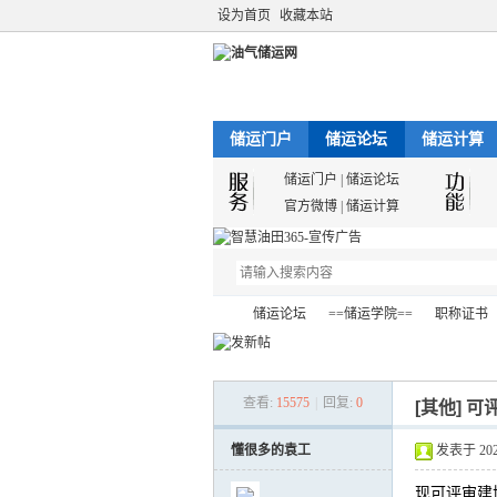
设为首页
收藏本站
储运门户
储运论坛
储运计算
储运门户
|
储运论坛
官方微博
|
储运计算
储运论坛
==储运学院==
职称证书
查看:
15575
|
回复:
0
[其他]
可
油
»
›
›
›
懂很多的袁工
发表于 2022-
现可评审建