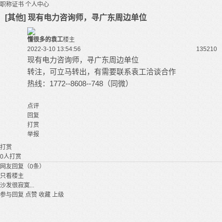
职称证书
个人中心
[其他] 现有电力咨询师，寻广东周边单位
懂很多的袁工
楼主
2022-3-10 13:54:56
13521
0
现有电力咨询师，寻广东周边单位
转注，可立马转出，有需要联系袁工洽谈合作
热线：1772--8608--748（同微）
点评
回复
打赏
举报
打赏
0
人打赏
网友回复（0条）
只看楼主
沙发很寂寞...
参与回复
点赞
收藏
上级