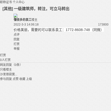
职称证书
个人中心
[其他] 一级建筑师，转注，可立马转出
懂很多的袁工
楼主
2022-3-3 14:06:18
17380
0
价格美丽，需要的可以联系袁工：1772-8608-748（同微）
点评
回复
打赏
举报
打赏
0
人打赏
网友回复（0条）
只看楼主
沙发很寂寞...
参与回复
点赞
收藏
上级