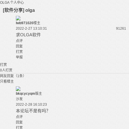
OLGA
个人中心
[软件分享] olga
lwb971020
楼主
2022-2-27 13:10:31
9126
1
求
OLGA
软件
点评
回复
打赏
举报
打赏
0
人打赏
网友回复（1条）
只看楼主
bkqcycyqm
版主
沙发
2022-2-28 16:10:23
本论坛不是有吗？
点评
回复
打赏