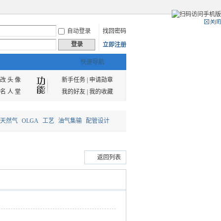
自动登录
找回密码
登录
立即注册
快捷导航
改 头 像
新手任务
|
申请勋章
名 人 堂
我的好友
|
我的收藏
天然气
OLGA
工艺
油气集输
配管设计
返回列表