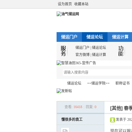
设为首页
收藏本站
储运门户
储运论坛
储运计算
储运门户
|
储运论坛
官方微博
|
储运计算
储运论坛
==储运学院==
职称证书
查看:
16418
|
回复:
0
[其他]
春
油
»
›
›
›
懂很多的袁工
发表于 2022-
现在可以报名