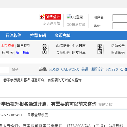
用户名
一步迅速开始
QQ快速登录
密码
石油软件
推荐专辑
金币充值
金币充值
|
每日签到
心情记录
|
个人日志
活动公告
|
标 签 云
|
新手指南
会员相册
|
网友分享
修改密码
|
热搜:
PDMS
CADWORX
英语
课程设计
HYSYS
石油
帖子
搜
春季学历提升报名通道开启，有需要的可以前来咨询
油气储运
索
季学历提升报名通道开启，有需要的可以前来咨询
[复制链接]
2-23 18:54:11
|
显示全部楼层
大专全托，有需要可以电联袁老师：1772/8608/748 （同微） 24H热线