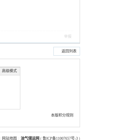
举报
返回列表
高级模式
本版积分规则
|
网站地图
|
油气储运网
(
鲁ICP备11007657号-3
)