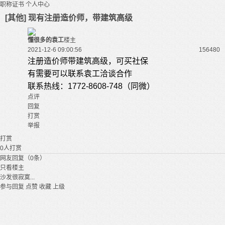
职称证书
个人中心
[其他] 现有注册造价师，带建筑高级
懂很多的袁工
楼主
2021-12-6 09:00:56
15648
0
注册造价
师带建筑高级，可买社保
有需要可以联系袁工洽谈合作
联系热线：1772-8608-748（同微）
点评
回复
打赏
举报
打赏
0
人打赏
网友回复（0条）
只看楼主
沙发很寂寞...
参与回复
点赞
收藏
上级