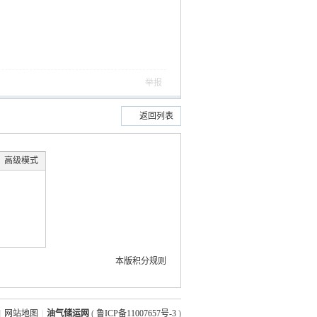
举报
返回列表
高级模式
本版积分规则
|
网站地图
|
油气储运网
(
鲁ICP备11007657号-3
)