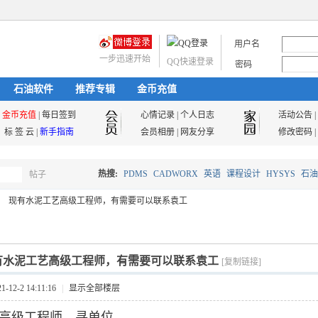
用户名
一步迅速开始
QQ快速登录
密码
石油软件
推荐专辑
金币充值
金币充值
|
每日签到
心情记录
|
个人日志
活动公告
|
标 签 云
|
新手指南
会员相册
|
网友分享
修改密码
|
热搜:
PDMS
CADWORX
英语
课程设计
HYSYS
石油
帖子
搜
现有水泥工艺高级工程师，有需要可以联系袁工
油气储运
索
有水泥工艺高级工程师，有需要可以联系袁工
[复制链接]
12-2 14:11:16
|
显示全部楼层
高级工程师，寻单位