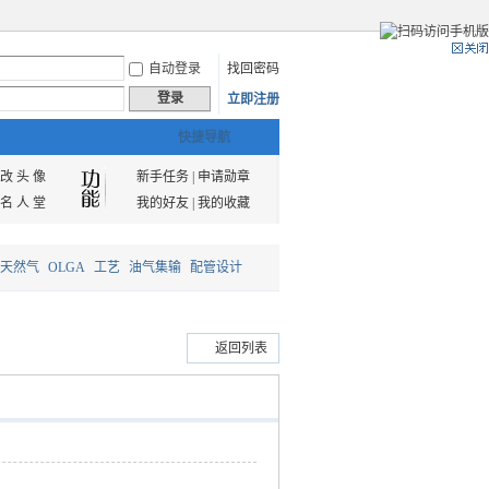
自动登录
找回密码
登录
立即注册
快捷导航
改 头 像
新手任务
|
申请勋章
名 人 堂
我的好友
|
我的收藏
天然气
OLGA
工艺
油气集输
配管设计
返回列表