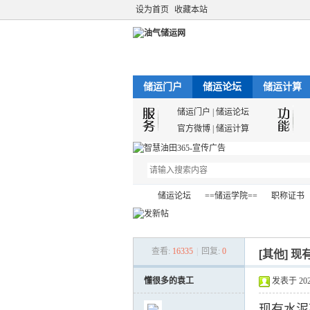
设为首页
收藏本站
储运门户
储运论坛
储运计算
储运门户
|
储运论坛
官方微博
|
储运计算
储运论坛
==储运学院==
职称证书
查看:
16335
|
回复:
0
[其他]
现
油
»
›
›
›
懂很多的袁工
发表于 2021-
现有水泥