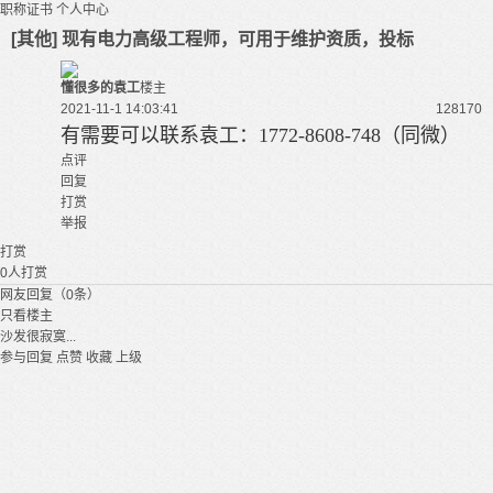
职称证书
个人中心
[其他] 现有电力高级工程师，可用于维护资质，投标
懂很多的袁工
楼主
2021-11-1 14:03:41
12817
0
有
需要可以联系袁工：1772-8608-748（同微）
点评
回复
打赏
举报
打赏
0
人打赏
网友回复（0条）
只看楼主
沙发很寂寞...
参与回复
点赞
收藏
上级