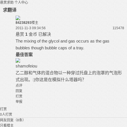
悬赏求助
个人中心
求翻译
84238293
楼主
2011-11-3 09:34:56
11547
8
悬赏
1
金币
已解决
The mixing of the glycol and gas occurs as the gas
bubbles though bubble caps of a tray.
最佳答案
shamofeiou
乙二醇和气体的混合物以一种穿过托盘上的泡罩的气泡形
式出现。:)你这是在模拟什么塔器吗？
点评
回复
打赏
举报
打赏
0
人打赏
网友回复（8条）
只看楼主