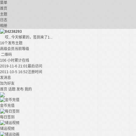
菜单
首页
主题
日志
相册
84238293
哎...今天够累的，签到来了1...
16个
发布主题
高级会员
当前等级
二维码
106 小时
累计在线
2019-11-6 21:01
最后访问
2011-10-5 16:52
注册时间
发消息
加为好友
首页
话题
发布
我的
金币充值
每日签到
储运视频