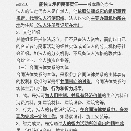
&#216;
能独立承担民事责任
——最本质的条件
法人的法定代表人是自然人，他
依照法律或它的组织章程
规定，代表法人行使职权
。法人以它的
主要办事机构所在
地
为住所
（法人注册登记所在地）
。
3、其他组织
其他组织是指依法成立，但不具备法人资格，而能以自己
的名义参与民事活动的经营实体或者法人的分支机构等社
会组织。如法人的分支机构、不具备法人资格的联营体、
合伙企业、个人独资企业等。
（三）合同法律关系的客体
合同法律关系的客体，是指参加合同法律关系的主体享有
的
权利
和承担的
义务
所
共同指向的对象
。合同法律关系的
客体主要包括
物、行为和智力成果
。
1、物。是指可
为人们控制、并具有经济价值
的生产资料和
消费资料。如建筑材料、建筑设备、建筑物等。
2、行为。指人的有意识的活动。
在合同法律关系中，多表
现为完成一定的工作
，如勘察设计、施工安装等。
3、智力成果。是指通过
人的智力活动所创造出的精神成
果
，包括知识产权、技术秘密等。