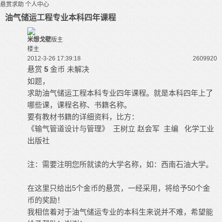
悬赏求助
个人中心
油气储运工程专业本科四年课程
米想戈壁
版主
楼主
2012-3-26 17:39:18
26099
20
悬赏
5
金币
未解决
如题，
求助
油气储运工程
本科专业四年课程。就是本科四年上了
哪些课，课程名称、书籍名称。
要有教材书籍的详细资料，比方：
《输气管道设计与管理》 王树立 赵会军 主编 化学工业
出版社
注：需要注明您所就读的大学名称，如：西南
石油大学
。
在这里只给出5个金币的悬赏，一经采用，将给予50个金
币的奖励！
我相信着对于油气储运专业的本科生来说并不难，希望能