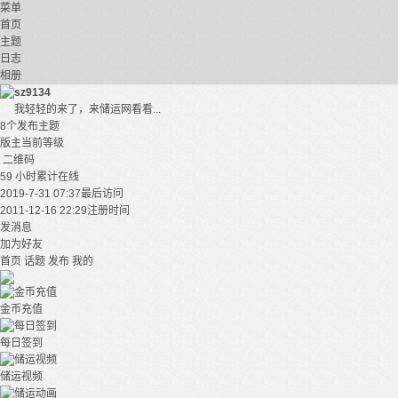
菜单
首页
主题
日志
相册
sz9134
我轻轻的来了，来储运网看看...
8个
发布主题
版主
当前等级
二维码
59 小时
累计在线
2019-7-31 07:37
最后访问
2011-12-16 22:29
注册时间
发消息
加为好友
首页
话题
发布
我的
金币充值
每日签到
储运视频