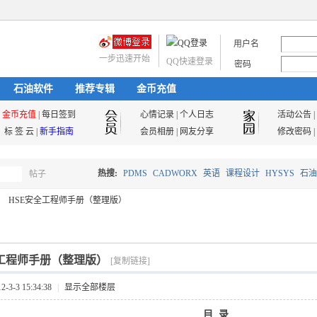
用户名
一步迅速开始
QQ快速登录
密码
石油软件
推荐专辑
金币充值
金币充值
|
每日签到
心情记录
|
个人日志
活动公告
|
标 签 云
|
新手指南
会员相册
|
网友分享
修改密码
|
热搜:
PDMS
CADWORX
英语
课程设计
HYSYS
石油
帖子
搜
HSE安全工程师手册（整理版）
油气储运
索
全工程师手册（整理版）
[复制链接]
3-3 15:34:38
|
显示全部楼层
目 录