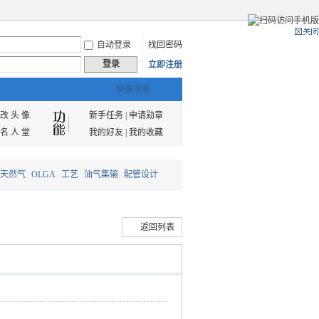
自动登录
找回密码
登录
立即注册
快捷导航
改 头 像
新手任务
|
申请勋章
名 人 堂
我的好友
|
我的收藏
天然气
OLGA
工艺
油气集输
配管设计
返回列表