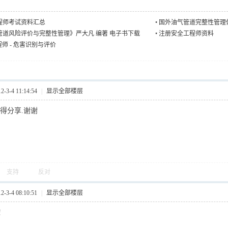
程师考试资料汇总
•
国外油气管道完整性管理
管道风险评价与完整性管理》严大凡 编著 电子书下载
•
注册安全工程师资料
程师 - 危害识别与评价
3-4 11:14:54
|
显示全部楼层
得分享.谢谢
支持
反对
3-4 08:10:51
|
显示全部楼层
！