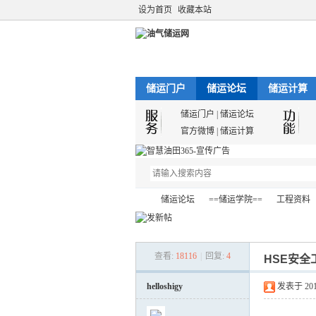
设为首页
收藏本站
储运门户
储运论坛
储运计算
储运门户
|
储运论坛
官方微博
|
储运计算
储运论坛
==储运学院==
工程资料
查看:
18116
|
回复:
4
HSE安
油
»
›
›
›
helloshigy
发表于 2012-