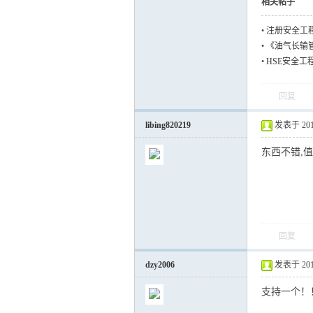
相关帖子
•
注册安全工
•
《油气长输
•
HSE安全工
回复
libing820219
发表于 2012-
东西不错,值
回复
dzy2006
发表于 2012-
支持一个！