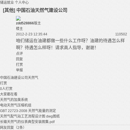
储运就业
个人中心
[其他] 中国石油天然气建设公司
zdd528866
版主
楼主
2012-2-23 12:35:44
11050
2
咱们储运在油建都做一些什么工作呀？油建的待遇怎么样
啊？待遇怎么样呀！请求高人指导，谢谢！
点评
回复
打赏
举报
中国石油
建设公司
天然气
打赏
0
人打赏
大家都在看
天然气的加臭系统
电动天然气压缩机组
GBT 22723-2008 天然气能量的测定
天然气配气站工艺流程设计图 dwg图纸
长输天然气的仪表典型安装图集.pdf
网友回复（2条）