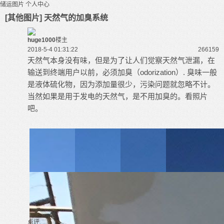
储运图片
个人中心
[其他图片] 天然气的加臭系统
huge1000
楼主
2018-5-4 01:31:22
26615
9
天然气本身没有味，但是为了让人们觉察天然气泄漏，在
输送到终端用户以前，必须加臭（odorization）. 臭味一般
是液体硫化物，因为添加量很少，污染问题就忽略不计。
当然如果是用于发电的天然气，是不用加臭的。看照片
吧。
点评