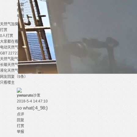
回复
打赏
举报
天然气
加臭
打赏
0
人打赏
大家都在看
电动天然气压缩机组
GBT 22723-2008 天然气能量的测定
天然气配气站工艺流程设计图 dwg图纸
长输天然气的仪表典型安装图集.pdf
液化天然气利用技术
网友回复（9条）
只看楼主
ywnaruto
沙发
2018-5-4 14:47:10
so what{:4_98:}
点评
回复
打赏
举报