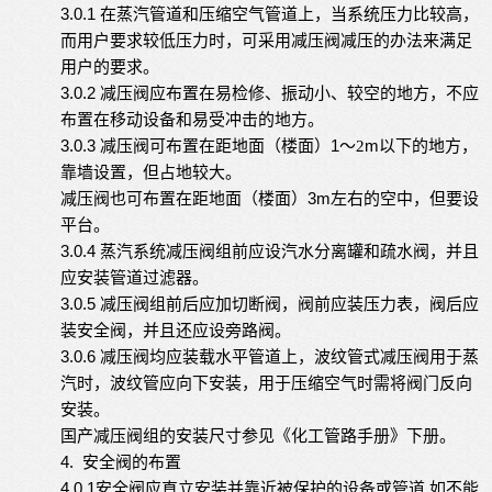
3.0.1
在蒸汽管道和压缩空气管道上，当系统压力比较高，
而用户要求较低压力时，可采用减压阀减压的办法来满足
用户的要求。
3.0.2
减压阀应布置在易检修、振动小、较空的地方，不应
布置在移动设备和易受冲击的地方。
3.0.3
1
m
减压阀可布置在距地面（楼面）
～
2
以下的地方，
靠墙设置，但占地较大。
3
m
减压阀也可布置在距地面（楼面）
左右的空中，但要设
平台。
3.0.4
蒸汽系统减压阀组前应设汽水分离罐和疏水阀，并且
应安装管道过滤器。
3.0.5
减压阀组前后应加切断阀，阀前应装压力表，阀后应
装安全阀，并且还应设旁路阀。
3.0.6
减压阀均应装载水平管道上，波纹管式减压阀用于蒸
汽时，波纹管应向下安装，用于压缩空气时需将阀门反向
安装。
国产减压阀组的安装尺寸参见《化工管路手册》下册。
4.
安全阀的布置
4.0.1
安全阀应直立安装并靠近被保护的设备或管道
.
如不能