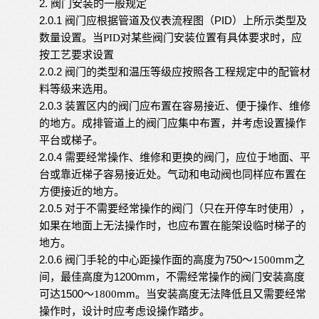
2.
阀门安装的一般规定
2.0.1
PID
阀门应根据管道及仪表流程图（
）上所示类型及
数量设置。当
PID
对某些阀门安装位置有具体要求时，应
按工艺要求设置
2.0.2
阀门的类型和温压等级应按照各工程规定中的配管材
料等级来选用。
2.0.3
装置区内的阀门应布置在容易接近、便于操作、维修
的地方。成排管道上的阀门应集中布置，并考虑设置操作
平台或梯子。
2.0.4
需要经常操作、维修和更换的阀门，应位于地面、平
台或靠近梯子容易接近处。气动和电动阀也同样应布置在
方便接近的地方。
2.0.5
对于不需要经常操作的阀门（只在开停车时使用），
如果在地面上无法操作时，也应布置在能架设临时梯子的
地方。
2.0.6
750
mm
阀门手轮的中心距操作面的高度为
～
1500
之
1200
mm
间，最佳高度为
，不需经常操作的阀门安装高度
1500
mm
可达
～
1800
。当安装高度无法降低且又需要经常
操作时，设计时应考虑设操作踏步。