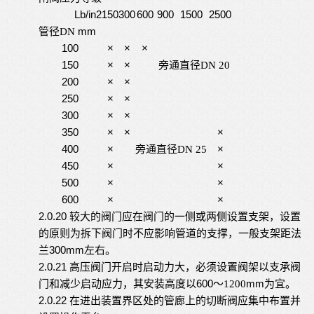
L
b/in
2
150
300
600
900
1500
2500
管径
mm
DN
100
×
×
×
150
×
×
旁通直径
DN 20
200
×
×
250
×
×
300
×
×
350
×
×
×
400
×
旁通直径
×
DN 25
450
×
×
500
×
×
600
×
×
2.0.20
较大的阀门应在阀门的一侧或两侧设置支架，设置
的原则为拆下阀门时不应影响管道的支撑，一般支架距法
300
mm
兰
左右。
2.0.21
高压阀门开启时启动力大，必须设置阀架以支承阀
600
mm
门和减少启动应力，其安装高度以
～
1200
为宜。
2.0.22
在进出装置界区处的管廊上的切断阀应集中布置并