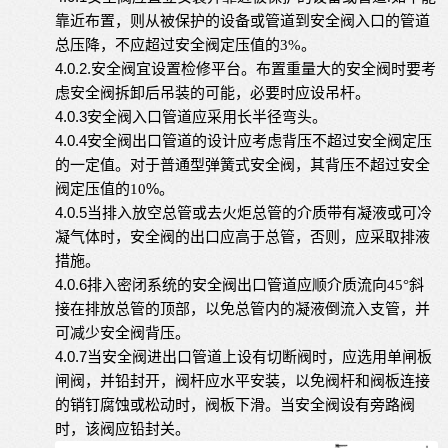
靠近布置，则从被保护的设备或管道到安全阀入口的管道
总压降，不应超过安全阀定压值的
3%
。
4.0.2.
安全阀宜设置检修平台。布置重量大的安全阀时要考
虑安全阀拆卸后吊装的可能，必要时应设吊杆。
4.0.3
安全阀入口管道应采用长半径弯头。
4.0.4
安全阀出口管道的设计应考虑背压不超过安全阀定压
的一定值。对于普通型弹簧式安全阀，其背压不超过安全
%
阀定压值的
10
。
4.0.5
当排入放空总管或去火炬总管的介质带有凝液或可冷
凝气体时，安全阀的出口应高于总管，否则，应采取排液
措施。
4.0.6
排入密闭系统的安全阀出口管道应顺介质流向
45
°斜
接在排放总管的顶部，以免总管内的凝液倒流入支管，并
可减少安全
阀背压。
4.0.7
当安全阀进出口管道上设有切断阀时，应选用单闸板
闸阀，并铅封开，阀杆应水平安装，以免阀杆和阀板连接
的销钉腐蚀或松动时，阀板下滑。当安全阀设有旁路阀
时，该阀应铅封关。