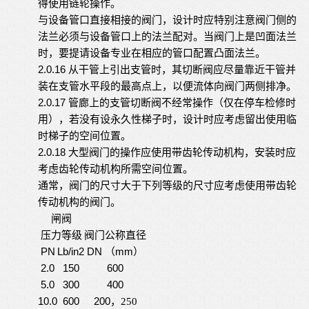
得使用链轮操作。
与设备管口直接相接的阀门，设计时应特别注意阀门侧的
法兰必须与设备管口上的法兰配对。当阀门上是凹面法兰
时，要提请设备专业在相应的管口配置凸面法兰。
2.0.16
从干管上引出支管时，其切断阀应尽量靠近干管并
装在支管水平段的最高点上，以便流体向阀门两侧排净。
2.0.17
管廊上的支管切断阀不经常操作（仅在停车检修时
用），若没有设永久性梯子时，设计时应考虑留出使用临
时梯子的空间位置。
2.0.18
大型阀门的操作应使用带齿轮传动机构，安装时应
考虑齿轮传动机构所需空间位置。
通常，阀门的尺寸大于下列等级的尺寸应考虑使用带齿轮
传动机构的阀门。
闸阀
压力等级
阀门公称直径
PN
L
b/in
2
DN
mm
）
（
2.0
150
600
5.0
300
400
10.0
600
200
，
250