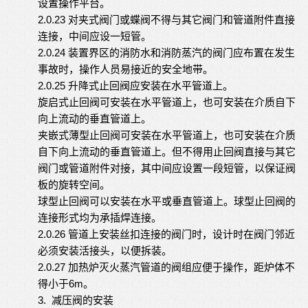
设置操作平台。
2.0.23
对夹式阀门或蝶阀不得与其它阀门和管道附件直接
连接，中间应设一短管。
2.0.24
装置界区的消防水和消防蒸汽的阀门应布置在发生
事故时，操作人员易接近的安全地带。
2.0.25
升降式止回阀应安装在水平管道上。
旋启式止回阀可安装在水平管道上，也可安装在介质自下
向上流动的垂直管道上。
夹嵌式薄型止回阀可安装在水平管道上，也可安装在介质
自下向上流动的垂直管道上。但不得用止回阀直接与其它
阀门或管道附件对接，其中间应设置一段短管，以保证阀
板的旋转空间。
球型止回阀可以安装在水平或垂直管道上。球型止回阀的
连接形式均为承插焊连接。
2.0.26
管道上安装丝扣连接的阀门时，设计时在阀门邻近
必须安装活接头，以便拆装。
2.0.27
加热炉灭火蒸汽管道的阀组应便于操作，距炉体不
6
m
得小于
。
3.
减压阀的安装