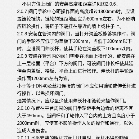
2.0.6
不同方位上阀门的安装高度和距离详见图
。
2.0.7
1800
mm
阀门手轮中心距操作面的高度超过
时，应设
800mm
置链轮挂钩，链轮的链距地面宜为
左右。为不影响
应链轮操作，将链子下端挂在靠近的墙上或柱子上。
2.0.8
安装在管沟内的阀门，当打开沟盖板能够操作时，阀
300
mm
300
mm
门的手轮不应低于沟盖板下
，当低于
以下
100
mm
时，应设阀门伸长杆，使其手轮在沟盖板下
以内。
2.0.9
安装在管沟内的阀门需要在地面上操作的，或安装在
上一层楼面（平台）下方的阀门，可设阀门伸长杆使其延
伸至沟盖板、楼板、平台上面进行操作。伸长杆的手轮距
1200
mm
操作面
左右为宜。
DN40
小于等于
及丝扣连接的阀门不应使用链轮或伸长杆进
行操作，以免损坏阀门。
通常情况下，应尽量少使用伸长杆和链轮来操作阀门。
2.0.10
布置在平台周围的阀门手轮距平台边缘的距离不宜
450
mm
大于
。当阀杆和手轮伸入平台内的上方且高度小于
2000
mm
时，应使其不影响操作人员的操作和通行，以免
造成人身伤害。
2.0.11
水平安装的明杆式阀门开启时，阀杆不得影响通