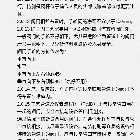
行，特别是阀杆位于操作人员的头部或膝盖部位时更要注
意。
2.0.12
100
mm
阀门相邻布置时，手轮间的净距不宜小于
。
2.0.13
除了因工艺需要用于沉淀物料或固体放料阀门外，
一般阀门的手轮不得朝下，尤其是危险介质管道上的阀门
严禁手轮朝下，以免操作时泄漏危及人身安全。
阀门手轮的方位依次为：
垂直向上
水平
45
垂直向上左右倾斜
°
45
垂直向下左右倾斜
°（最好不用）
2.0.14
塔、反应器、立式容器等设备底部管道上的阀门不
得布置在裙座内。
2.0.15
P
&
ID
工艺管道及仪表流程图（
）上与设备管口画在
一起的阀门，应当直接与设备管口相连接。
通常情况下切断设备用的阀门，在条件允许时宜与设备管
口直接相接，或尽量靠近设备。与装有剧毒介质的设备相
连接的管道上的阀门，应与设备管口直接相接，该阀门不