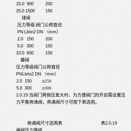
15.0
900
200
25.0
1500
150
球阀
压力等级
阀门公称直径
PN
L
b/in
2
DN
mm
）
（
2.0
150
200
5.0
300
150
10.0
600
150
蝶阀
压力等级
阀门公称直径
PN
L
b/in
2
DN
mm
）
（
2.0
150
≥
250
5.0
300
≥
300
2.0.19
当阀门两侧压差大时，为方便阀门的开启需设置压
力平衡旁通阀，旁通阀尺寸可按下表选用。
2.0.19
旁通阀尺寸选用表
表
闸阀压力等级